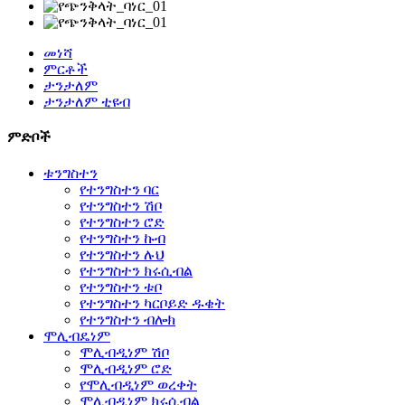
መነሻ
ምርቶች
ታንታለም
ታንታለም ቲዩብ
ምድቦች
ቱንግስተን
የተንግስተን ባር
የተንግስተን ሽቦ
የተንግስተን ሮድ
የተንግስተን ኩብ
የተንግስተን ሉህ
የተንግስተን ክሩሲብል
የተንግስተን ቱቦ
የተንግስተን ካርቦይድ ዱቄት
የተንግስተን ብሎክ
ሞሊብዴነም
ሞሊብዲነም ሽቦ
ሞሊብዲነም ሮድ
የሞሊብዲነም ወረቀት
ሞሊብዲነም ክሩሲብል