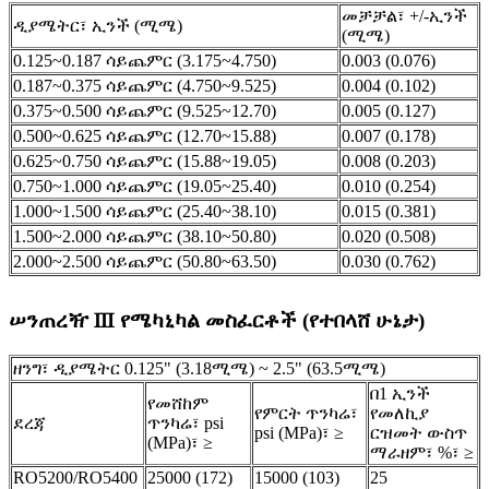
መቻቻል፣ +/-ኢንች
ዲያሜትር፣ ኢንች (ሚሜ)
(ሚሜ)
0.125~0.187 ሳይጨምር (3.175~4.750)
0.003 (0.076)
0.187~0.375 ሳይጨምር (4.750~9.525)
0.004 (0.102)
0.375~0.500 ሳይጨምር (9.525~12.70)
0.005 (0.127)
0.500~0.625 ሳይጨምር (12.70~15.88)
0.007 (0.178)
0.625~0.750 ሳይጨምር (15.88~19.05)
0.008 (0.203)
0.750~1.000 ሳይጨምር (19.05~25.40)
0.010 (0.254)
1.000~1.500 ሳይጨምር (25.40~38.10)
0.015 (0.381)
1.500~2.000 ሳይጨምር (38.10~50.80)
0.020 (0.508)
2.000~2.500 ሳይጨምር (50.80~63.50)
0.030 (0.762)
ሠንጠረዥ Ⅲ የሜካኒካል መስፈርቶች (የተበላሸ ሁኔታ)
ዘንግ፣ ዲያሜትር 0.125" (3.18ሚሜ) ~ 2.5" (63.5ሚሜ)
በ1 ኢንች
የመሸከም
የምርት ጥንካሬ፣
የመለኪያ
ደረጃ
ጥንካሬ፣ psi
psi (MPa)፣ ≥
ርዝመት ውስጥ
(MPa)፣ ≥
ማራዘም፣ %፣ ≥
RO5200/RO5400
25000 (172)
15000 (103)
25