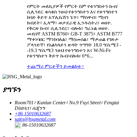
የምርት መለኪያዎች የምርት ስም የቱንግስተን ኩብ/
ሲሊንደር ቁሳቁስ ንፁህ የቱንግስተን እና የቱንግስተን
ከባድ ቅይጥ አፕሊኬሽን ጌጥ፣ ማስዋብ፣ ሚዛን
ክብደት፣ ኢላማ፣ ወታደራዊ ኢንዱስትሪ፣ ወዘተ.
የቅርጽ ኩብ፣ ሲሊንደር፣ ብሎክ፣ ግራኑል ወዘተ.
መደበኛ ASTM B760፣ GB-T 3875፣ ASTM B777
ማቀነባበር ማንከባለል፣ ማስመሰል፣ ማቃጠል የገጽታ
ፖላንድኛ፣ የአልካላይን ጽዳት ጥግግት 18.0 ግ/ሴሜ3 -
-19.3 ግ/ሴሜ3 ንፁህ የቱንግስተን እና W-Ni-Fe
የቱንግስተን ቅይጥ ኩብ/ብሎክ፡ 6*6...
ተጨማሪ ምርቶችን ይመልከቱ
>
ያግኙን
Room701፣ Kunlun Center፣ No.9 Fuyi Street፣ Fengtai
District፣ ቤጂንግ
+86 15010632687
sales@hsgmetal.com
86-15010632687