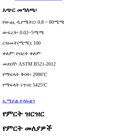
አጭር መግለጫ፡
የውጪ ዲያሜትር፡ 0.8 ~ 80ሚሜ
ውፍረት፡ 0.02~5ሚሜ
ርዝመት(ሚሜ): 100
ቀለም: የብረት ቀለም
መደበኛ፡ ASTM B521-2012
የማፍላት ቅባት፡ 2996℃
የማፍላት ነጥብ: 5425℃
ኢሜይል ይላኩልን
የምርት ዝርዝር
የምርት መለያዎች