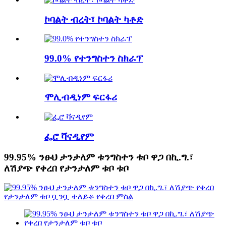
ኮባልት ብረት፣ ኮባልት ካቶድ
99.0% የተንግስተን ስክራፕ
ሞሊብዲነም ፍርፋሪ
ፌሮ ቫናዲየም
99.95% ንፁህ ታንታለም ቱንግስተን ቱቦ ዋጋ በኪ.ግ.፣
ለሽያጭ የቀረበ የታንታለም ቱቦ ቱቦ