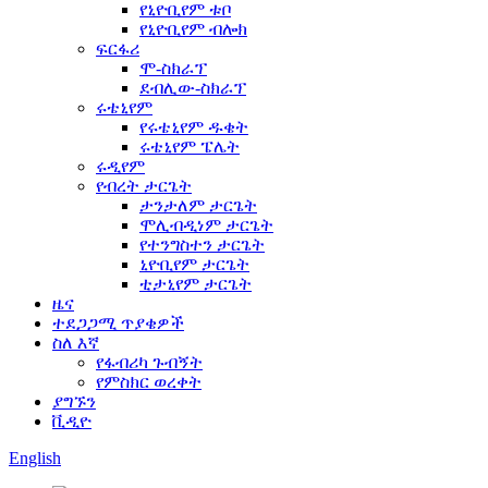
የኒዮቢየም ቱቦ
የኒዮቢየም ብሎክ
ፍርፋሪ
ሞ-ስክራፕ
ደብሊው-ስክራፕ
ሩቴኒየም
የሩቴኒየም ዱቄት
ሩቴኒየም ፔሌት
ሩዲየም
የብረት ታርጌት
ታንታለም ታርጌት
ሞሊብዲነም ታርጌት
የተንግስተን ታርጌት
ኒዮቢየም ታርጌት
ቲታኒየም ታርጌት
ዜና
ተደጋጋሚ ጥያቄዎች
ስለ እኛ
የፋብሪካ ጉብኝት
የምስክር ወረቀት
ያግኙን
ቪዲዮ
English