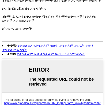
በቫክዩም ፍንዳታ ምድጃ ውስጥ የማሞቂያ ክፍሎች እና የሙቀት መከላከያ
የኤሮስፔስ አቪዬሽን ኢንዱስትሪ
በኬሚካል ኢንዱስትሪ ውስጥ ማብሰያዎች፣ ማቀዝቀዣዎች፣ የተለያዩ
ዕቃዎች እና መሳሪያዎች
የሕክምና መሣሪያዎች
ቀዳሚ፡
የተወለወለ የታንታለም ብሎክ ታንታለም ታርጌት ንፁህ
ታንታለም ኢንጎት
ቀጣይ፡
የታንታለም ሉህ ታንታለም ኩብ ታንታለም ብሎክ