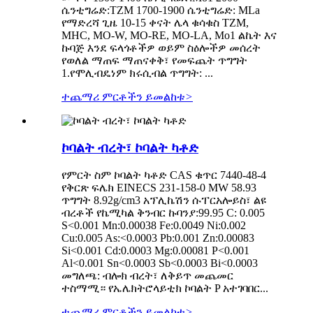
ሴንቲግሬድ:TZM 1700-1900 ሴንቲግሬድ: MLa
የማድረሻ ጊዜ 10-15 ቀናት ሌላ ቁሳቁስ TZM,
MHC, MO-W, MO-RE, MO-LA, Mo1 ልኬት እና
ኩባጅ እንደ ፍላጎቶችዎ ወይም ስዕሎችዎ መሰረት
የወለል ማጠፍ ማጠናቀቅ፣ የመፍጨት ጥግግት
1.የሞሊብዴነም ክሩሲብል ጥግግት: ...
ተጨማሪ ምርቶችን ይመልከቱ
>
ኮባልት ብረት፣ ኮባልት ካቶድ
የምርት ስም ኮባልት ካቶድ CAS ቁጥር 7440-48-4
የቅርጽ ፍሌክ EINECS 231-158-0 MW 58.93
ጥግግት 8.92g/cm3 አፕሊኬሽን ሱፐርአሎይስ፣ ልዩ
ብረቶች የኬሚካል ቅንብር ኩባንያ:99.95 C: 0.005
S<0.001 Mn:0.00038 Fe:0.0049 Ni:0.002
Cu:0.005 As:<0.0003 Pb:0.001 Zn:0.00083
Si<0.001 Cd:0.0003 Mg:0.00081 P<0.001
Al<0.001 Sn<0.0003 Sb<0.0003 Bi<0.0003
መግለጫ: ብሎክ ብረት፣ ለቅይጥ መጨመር
ተስማሚ። የኤሌክትሮላይቲክ ኮባልት P አተገባበር...
ተጨማሪ ምርቶችን ይመልከቱ
>