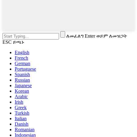
ለመፈለግ Enter ወይም ለመዝጋት
ESC ይጫኑ
English
French
German
Portuguese
Spanish
Russian
Japanese
Korean
Arabic
Irish
Greek
Turkish
Italian
Danish
Romanian
Indonesian