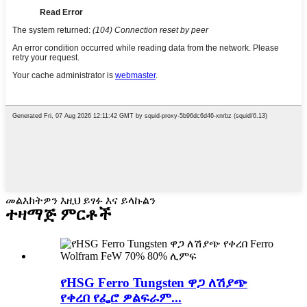
መልእክትዎን እዚህ ይፃፉ እና ይላኩልን
ተዛማጅ ምርቶች
የHSG Ferro Tungsten ዋጋ ለሽያጭ
የቀረበ የፌሮ ዎልፍራም...