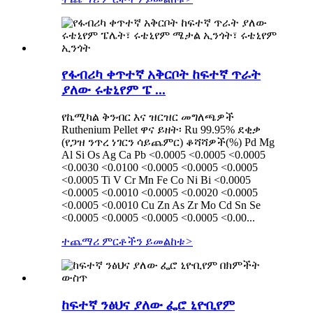
የፋብሪካ ቀጥተኛ አቅርቦት ከፍተኛ ጥራት
ያለው ሩቴኒየም ፔ ...
የኬሚካል ቅንብር እና ዝርዝር መግለጫዎች
Ruthenium Pellet ዋና ይዘት፡ Ru 99.95% ደቂቃ
(የጋዝ ንጥረ ነገርን ሳይጨምር) ቆሻሻዎች(%) Pd Mg
Al Si Os Ag Ca Pb <0.0005 <0.0005 <0.0005
<0.0030 <0.0100 <0.0005 <0.0005 <0.0005
<0.0005 Ti V Cr Mn Fe Co Ni Bi <0.0005
<0.0005 <0.0010 <0.0005 <0.0020 <0.0005
<0.0005 <0.0010 Cu Zn As Zr Mo Cd Sn Se
<0.0005 <0.0005 <0.0005 <0.0005 <0.00...
ተጨማሪ ምርቶችን ይመልከቱ
>
ከፍተኛ ንፅህና ያለው ፌሮ ኒዮቢየም