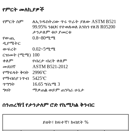
የምርት መለኪያዎች
የምርት ስም
ለኢንዱስትሪው ጥሩ ጥራት ያለው ASTM B521
99.95% ንፅህና የተወለወለ እንከን የለሽ R05200
ታንታለም ቱቦ ያመርቱ
የውጪ
0.8~80ሚሜ
ዲያሜትር
ውፍረት
0.02~5ሚሜ
ርዝመት (ሚሜ)
100
ቀለም
የብረታ ብረት ቀለም
መደበኛ
ASTM B521-2012
የማፍላት ቅባት
2996℃
የማብሰያ ነጥብ
5425℃
ጥግግት
16.65 ግ/ሴሜ 3
ግዛት
ማቃጠል ወይም ጠንካራ ሁኔታ
ሰንጠረዥⅠ የታንታለም ሮድ የኬሚካል ቅንብር
ይዘት፣ ከፍተኛ፣ ክብደት %