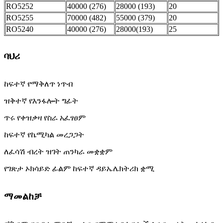
RO5252
40000 (276)
28000 (193)
20
RO5255
70000 (482)
55000 (379)
20
RO5240
40000 (276)
28000(193)
25
ባህሪ
ከፍተኛ የማቅለጥ ነጥብ
ዝቅተኛ የእንፋሎት ግፊት
ጥሩ የቀዝቃዛ የስራ አፈፃፀም
ከፍተኛ የኬሚካል መረጋጋት
ለፈሳሽ ብረት ዝገት ጠንካራ መቋቋም
የገጽታ ኦክሳይድ ፊልም ከፍተኛ ዳይኤሌክትሪክ ቋሚ
ማመልከቻ