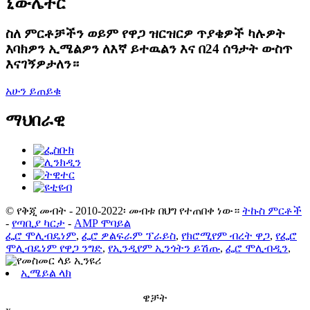
ኒውሌተር
ስለ ምርቶቻችን ወይም የዋጋ ዝርዝርዎ ጥያቄዎች ካሉዎት
እባክዎን ኢሜልዎን ለእኛ ይተዉልን እና በ24 ሰዓታት ውስጥ
እናገኝዎታለን።
አሁን ይጠይቁ
ማህበራዊ
© የቅጂ መብት - 2010-2022፡ መብቱ በህግ የተጠበቀ ነው።
ትኩስ ምርቶች
-
የጣቢያ ካርታ
-
AMP ሞባይል
ፌሮ ሞሊብዴነም
,
ፌሮ ዎልፍራም ፕራይስ
,
የክሮሚየም ብረት ዋጋ
,
የፌሮ
ሞሊብዴነም የዋጋ ንግድ
,
የኢንዲየም ኢንጎትን ይሽጡ
,
ፌሮ ሞሊብዲን
,
ኢሜይል ላክ
ዌቻት