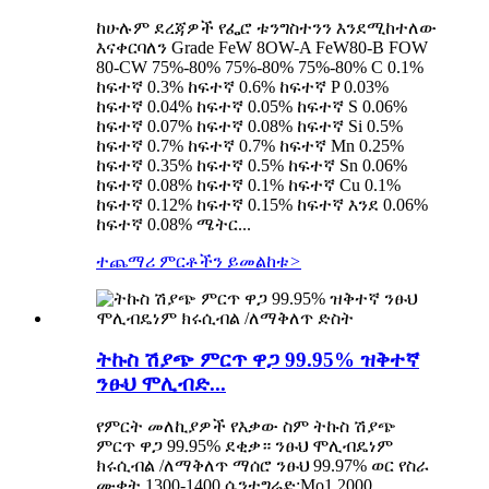
ከሁሉም ደረጃዎች የፌሮ ቱንግስተንን እንደሚከተለው
እናቀርባለን Grade FeW 8OW-A FeW80-B FOW
80-CW 75%-80% 75%-80% 75%-80% C 0.1%
ከፍተኛ 0.3% ከፍተኛ 0.6% ከፍተኛ P 0.03%
ከፍተኛ 0.04% ከፍተኛ 0.05% ከፍተኛ S 0.06%
ከፍተኛ 0.07% ከፍተኛ 0.08% ከፍተኛ Si 0.5%
ከፍተኛ 0.7% ከፍተኛ 0.7% ከፍተኛ Mn 0.25%
ከፍተኛ 0.35% ከፍተኛ 0.5% ከፍተኛ Sn 0.06%
ከፍተኛ 0.08% ከፍተኛ 0.1% ከፍተኛ Cu 0.1%
ከፍተኛ 0.12% ከፍተኛ 0.15% ከፍተኛ እንደ 0.06%
ከፍተኛ 0.08% ሜትር...
ተጨማሪ ምርቶችን ይመልከቱ
>
ትኩስ ሽያጭ ምርጥ ዋጋ 99.95% ዝቅተኛ
ንፁህ ሞሊብድ...
የምርት መለኪያዎች የእቃው ስም ትኩስ ሽያጭ
ምርጥ ዋጋ 99.95% ደቂቃ። ንፁህ ሞሊብዴነም
ክሩሲብል /ለማቅለጥ ማሰሮ ንፁህ 99.97% ወር የስራ
ሙቀት 1300-1400 ሴንቲግሬድ:Mo1 2000