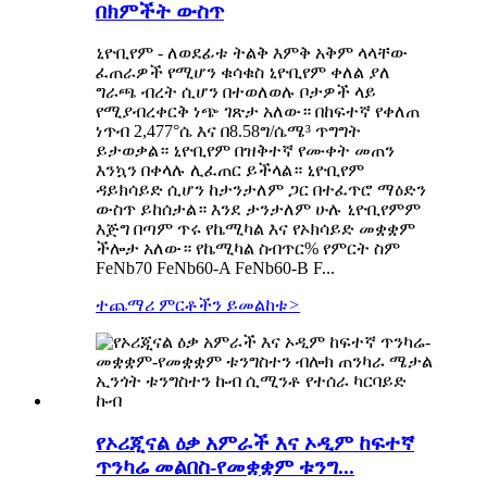
በክምችት ውስጥ
ኒዮቢየም - ለወደፊቱ ትልቅ እምቅ አቅም ላላቸው
ፈጠራዎች የሚሆን ቁሳቁስ ኒዮቢየም ቀለል ያለ
ግራጫ ብረት ሲሆን በተወለወሉ ቦታዎች ላይ
የሚያብረቀርቅ ነጭ ገጽታ አለው። በከፍተኛ የቀለጠ
ነጥብ 2,477°ሴ እና በ8.58ግ/ሴሜ³ ጥግግት
ይታወቃል። ኒዮቢየም በዝቅተኛ የሙቀት መጠን
እንኳን በቀላሉ ሊፈጠር ይችላል። ኒዮቢየም
ዳይክሳይድ ሲሆን ከታንታለም ጋር በተፈጥሮ ማዕድን
ውስጥ ይከሰታል። እንደ ታንታለም ሁሉ ኒዮቢየምም
እጅግ በጣም ጥሩ የኬሚካል እና የኦክሳይድ መቋቋም
ችሎታ አለው። የኬሚካል ስብጥር% የምርት ስም
FeNb70 FeNb60-A FeNb60-B F...
ተጨማሪ ምርቶችን ይመልከቱ
>
የኦሪጂናል ዕቃ አምራች እና ኦዲም ከፍተኛ
ጥንካሬ መልበስ-የመቋቋም ቱንግ...