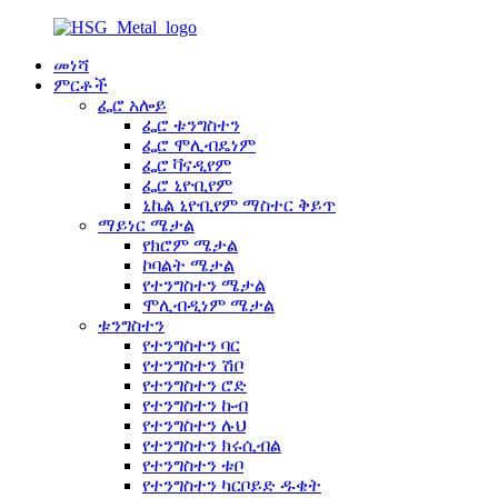
መነሻ
ምርቶች
ፌሮ አሎይ
ፌሮ ቱንግስተን
ፌሮ ሞሊብዴነም
ፌሮ ቫናዲየም
ፌሮ ኒዮቢየም
ኒኬል ኒዮቢየም ማስተር ቅይጥ
ማይነር ሜታል
የክሮም ሜታል
ኮባልት ሜታል
የተንግስተን ሜታል
ሞሊብዲነም ሜታል
ቱንግስተን
የተንግስተን ባር
የተንግስተን ሽቦ
የተንግስተን ሮድ
የተንግስተን ኩብ
የተንግስተን ሉህ
የተንግስተን ክሩሲብል
የተንግስተን ቱቦ
የተንግስተን ካርቦይድ ዱቄት