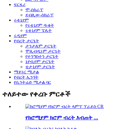
ፍርፋሪ
ሞ-ስክራፕ
ደብሊው-ስክራፕ
ሩቴኒየም
የሩቴኒየም ዱቄት
ሩቴኒየም ፔሌት
ሩዲየም
የብረት ታርጌት
ታንታለም ታርጌት
ሞሊብዲነም ታርጌት
የተንግስተን ታርጌት
ኒዮቢየም ታርጌት
ቲታኒየም ታርጌት
ማይነር ሜታል
የብረት ኢንጎት
የሲንትሬድ ሜታል ባር
ተለይተው የቀረቡ ምርቶች
የክሮሚየም ክሮም ብረት እብጠት ...