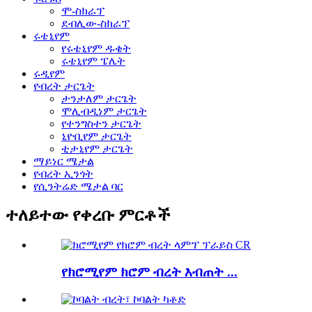
ሞ-ስክራፕ
ደብሊው-ስክራፕ
ሩቴኒየም
የሩቴኒየም ዱቄት
ሩቴኒየም ፔሌት
ሩዲየም
የብረት ታርጌት
ታንታለም ታርጌት
ሞሊብዲነም ታርጌት
የተንግስተን ታርጌት
ኒዮቢየም ታርጌት
ቲታኒየም ታርጌት
ማይነር ሜታል
የብረት ኢንጎት
የሲንትሬድ ሜታል ባር
ተለይተው የቀረቡ ምርቶች
የክሮሚየም ክሮም ብረት እብጠት ...