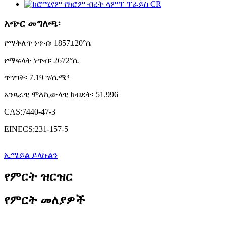
አጭር መግለጫ፡
የማቅለጥ ነጥብ፡ 1857±20°ሴ
የማፍላት ነጥብ፡ 2672°ሴ
ጥግግት፡ 7.19 ግ/ሴሜ³
አንጻራዊ ሞለኪውላዊ ክብደት፡ 51.996
CAS:7440-47-3
EINECS:231-157-5
ኢሜይል ይላኩልን
የምርት ዝርዝር
የምርት መለያዎች