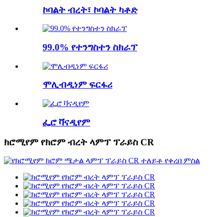
ኮባልት ብረት፣ ኮባልት ካቶድ
99.0% የተንግስተን ስክራፕ
ሞሊብዲነም ፍርፋሪ
ፌሮ ቫናዲየም
ክሮሚየም የክሮም ብረት ላምፕ ፕራይስ CR