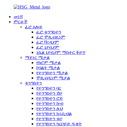
መነሻ
ምርቶች
ፌሮ አሎይ
ፌሮ ቱንግስተን
ፌሮ ሞሊብዴነም
ፌሮ ቫናዲየም
ፌሮ ኒዮቢየም
ኒኬል ኒዮቢየም ማስተር ቅይጥ
ማይነር ሜታል
የክሮም ሜታል
ኮባልት ሜታል
የተንግስተን ሜታል
ሞሊብዲነም ሜታል
ቱንግስተን
የተንግስተን ባር
የተንግስተን ሽቦ
የተንግስተን ሮድ
የተንግስተን ኩብ
የተንግስተን ሉህ
የተንግስተን ክሩሲብል
የተንግስተን ቱቦ
የተንግስተን ካርቦይድ ዱቄት