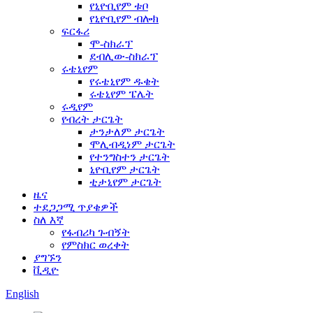
የኒዮቢየም ቱቦ
የኒዮቢየም ብሎክ
ፍርፋሪ
ሞ-ስክራፕ
ደብሊው-ስክራፕ
ሩቴኒየም
የሩቴኒየም ዱቄት
ሩቴኒየም ፔሌት
ሩዲየም
የብረት ታርጌት
ታንታለም ታርጌት
ሞሊብዲነም ታርጌት
የተንግስተን ታርጌት
ኒዮቢየም ታርጌት
ቲታኒየም ታርጌት
ዜና
ተደጋጋሚ ጥያቄዎች
ስለ እኛ
የፋብሪካ ጉብኝት
የምስክር ወረቀት
ያግኙን
ቪዲዮ
English