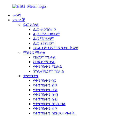
መነሻ
ምርቶች
ፌሮ አሎይ
ፌሮ ቱንግስተን
ፌሮ ሞሊብዴነም
ፌሮ ቫናዲየም
ፌሮ ኒዮቢየም
ኒኬል ኒዮቢየም ማስተር ቅይጥ
ማይነር ሜታል
የክሮም ሜታል
ኮባልት ሜታል
የተንግስተን ሜታል
ሞሊብዲነም ሜታል
ቱንግስተን
የተንግስተን ባር
የተንግስተን ሽቦ
የተንግስተን ሮድ
የተንግስተን ኩብ
የተንግስተን ሉህ
የተንግስተን ክሩሲብል
የተንግስተን ቱቦ
የተንግስተን ካርቦይድ ዱቄት