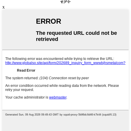
ዌቻት
x