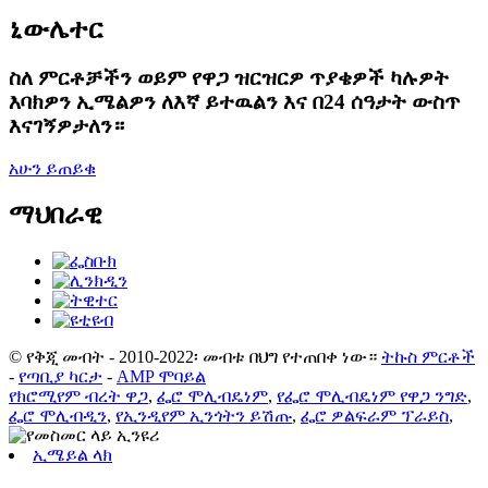
ኒውሌተር
ስለ ምርቶቻችን ወይም የዋጋ ዝርዝርዎ ጥያቄዎች ካሉዎት
እባክዎን ኢሜልዎን ለእኛ ይተዉልን እና በ24 ሰዓታት ውስጥ
እናገኝዎታለን።
አሁን ይጠይቁ
ማህበራዊ
© የቅጂ መብት - 2010-2022፡ መብቱ በህግ የተጠበቀ ነው።
ትኩስ ምርቶች
-
የጣቢያ ካርታ
-
AMP ሞባይል
የክሮሚየም ብረት ዋጋ
,
ፌሮ ሞሊብዴነም
,
የፌሮ ሞሊብዴነም የዋጋ ንግድ
,
ፌሮ ሞሊብዲን
,
የኢንዲየም ኢንጎትን ይሽጡ
,
ፌሮ ዎልፍራም ፕራይስ
,
ኢሜይል ላክ