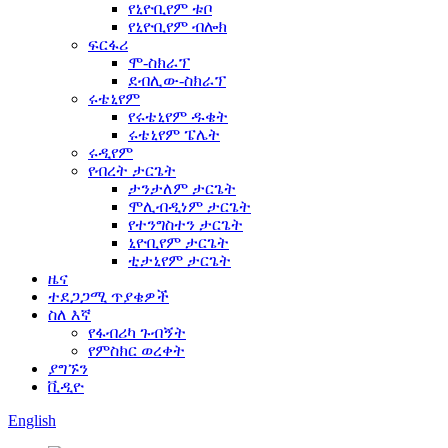
የኒዮቢየም ቱቦ
የኒዮቢየም ብሎክ
ፍርፋሪ
ሞ-ስክራፕ
ደብሊው-ስክራፕ
ሩቴኒየም
የሩቴኒየም ዱቄት
ሩቴኒየም ፔሌት
ሩዲየም
የብረት ታርጌት
ታንታለም ታርጌት
ሞሊብዲነም ታርጌት
የተንግስተን ታርጌት
ኒዮቢየም ታርጌት
ቲታኒየም ታርጌት
ዜና
ተደጋጋሚ ጥያቄዎች
ስለ እኛ
የፋብሪካ ጉብኝት
የምስክር ወረቀት
ያግኙን
ቪዲዮ
English