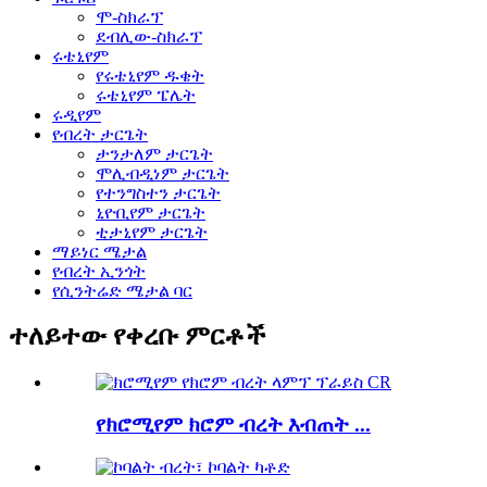
ሞ-ስክራፕ
ደብሊው-ስክራፕ
ሩቴኒየም
የሩቴኒየም ዱቄት
ሩቴኒየም ፔሌት
ሩዲየም
የብረት ታርጌት
ታንታለም ታርጌት
ሞሊብዲነም ታርጌት
የተንግስተን ታርጌት
ኒዮቢየም ታርጌት
ቲታኒየም ታርጌት
ማይነር ሜታል
የብረት ኢንጎት
የሲንትሬድ ሜታል ባር
ተለይተው የቀረቡ ምርቶች
የክሮሚየም ክሮም ብረት እብጠት ...