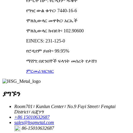
የምርት ስም: የሮዲየም ዱቄት
የግዢ ውል ቁጥር፡ 7440-16-6
ሞለኪውላር መዋቅር፡ አርኤች
ሞለኪውላር ክብደት፡ 102.90600
EINECS: 231-125-0
የሮዲየም ይዘት፡ 99.95%
ማሸግ: በደንበኞች ፍላጎት መሰረት የታሸገ
ምርመራ
ዝርዝር
ያግኙን
Room701፣ Kunlun Center፣ No.9 Fuyi Street፣ Fengtai
District፣ ቤጂንግ
+86 15010632687
sales@hsgmetal.com
86-15010632687