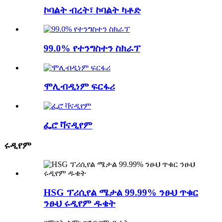
ኮባልት ብረት፣ ኮባልት ካቶድ
99.0% የተንግስተን ስክራፕ
ሞሊብዲነም ፍርፋሪ
ፌሮ ቫናዲየም
ሩዲየም
HSG ፕሪሲየል ሜታል 99.99% ንፁህ ጥቁር
ንፁህ ሩዲየም ዱቄት