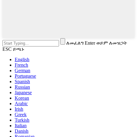
ለመፈለግ Enter ወይም ለመዝጋት
ESC ይጫኑ
English
French
German
Portuguese
Spanish
Russian
Japanese
Korean
Arabic
Irish
Greek
Turkish
Italian
Danish
Romanian