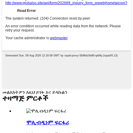
መልእክትዎን እዚህ ይፃፉ እና ይላኩልን
ተዛማጅ ምርቶች
ሞሊብዲነም ፍርፋሪ