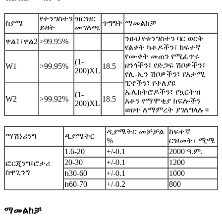
የተንግስተን
ዝርዝር
ስያሜ
ጥግግት
ማመልከቻ
ይዘት
መግለጫ
ንፁህ የቱንግስተን ባር ወርቅ
ዋል1፣ዋል2
>99.95%
የልቀት ካቶዶችን፣ ከፍተኛ
የሙቀት መጠን የሚፈጥሩ
(1-
ዘንጎችን፣ የድጋፍ ሽቦዎችን፣
W1
>99.95%
18.5
200)XL
የሊ-ኢን ሽቦዎችን፣ የአታሚ
ፒኖችን፣ የተለያዩ
ኤሌክትሮዶችን፣ የኳርትዝ
(1-
W2
>99.92%
18.5
እቶን የማሞቂያ ክፍሎችን
200)XL
ወዘተ ለማምረት ያገለግላሉ።
ዲያሜትር መቻቻል
ከፍተኛ
ማሽነሪንግ
ዲያሜትር
%
ርዝመት፣ ሚሜ
1.6-20
+/-0.1
2000 ዓ.ም.
20-30
+/-0.1
1200
ፎርጂንግ፣
ሮታሪ
ስዋጊንግ
ከ30-60
+/-0.1
1000
ከ60-70
+/-0.2
800
ማመልከቻ