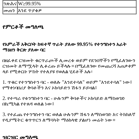
ንጽሕና
W≥99.95%
መጠን
እንደ ጥያቄዎ
የምርቶች መግለጫ
የአምራች አቅርቦት ከፍተኛ ጥራት ያለው 99.95% የተንግስተን አራት
ማዕዘን ቅርጽ ያለው ባር
በዘፈቀደ ርዝመት ቁርጥራጮች ሊመረቱ ወይም የደንበኞችን የሚፈለገውን
ርዝመት ለማሟላት ሊቆረጡ ይችላሉ። በሚፈለገው የመጨረሻ አጠቃቀም
ላይ የሚቀርቡ ሦስት የተለያዩ የወለል ሂደቶች አሉ፡
1. ጥቁር የተንግስተን ባር - ወለሉ "እንደተሳለ" ወይም "እንደተሳለ" ነው፤
የማቀነባበሪያ ቅባቶችን እና ኦክሳይድን ሽፋን ይይዛል፤
2. የተጣራ የቱንግስተን ባር - ሁሉንም ቅባቶችና ኦክሳይድ ለማስወገድ
በኬሚካል የተጸዳ ወለል ነው፤
3. የተፈጨ የተንግስተን ባር ወለል ሁሉንም ሽፋን ለማስወገድ እና ትክክለኛ
የዲያሜትር ቁጥጥርን ለማሳካት ማዕከላዊ ያልሆነ መሬት ነው።
ዝርዝር መግለጫ