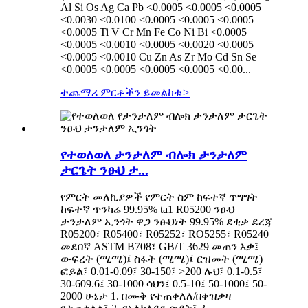
Al Si Os Ag Ca Pb <0.0005 <0.0005 <0.0005
<0.0030 <0.0100 <0.0005 <0.0005 <0.0005
<0.0005 Ti V Cr Mn Fe Co Ni Bi <0.0005
<0.0005 <0.0010 <0.0005 <0.0020 <0.0005
<0.0005 <0.0010 Cu Zn As Zr Mo Cd Sn Se
<0.0005 <0.0005 <0.0005 <0.0005 <0.00...
ተጨማሪ ምርቶችን ይመልከቱ
>
የተወለወለ ታንታለም ብሎክ ታንታለም
ታርጌት ንፁህ ታ...
የምርት መለኪያዎች የምርት ስም ከፍተኛ ጥግግት
ከፍተኛ ጥንካሬ 99.95% ta1 R05200 ንፁህ
ታንታለም ኢንጎት ዋጋ ንፁህነት 99.95% ደቂቃ ደረጃ
R05200፣ R05400፣ R05252፣ RO5255፣ R05240
መደበኛ ASTM B708፣ GB/T 3629 መጠን እቃ፤
ውፍረት (ሚሜ)፤ ስፋት (ሚሜ)፤ ርዝመት (ሚሜ)
ፎይል፤ 0.01-0.09፤ 30-150፤ >200 ሉህ፤ 0.1-0.5፤
30-609.6፤ 30-1000 ሳህን፤ 0.5-10፤ 50-1000፤ 50-
2000 ሁኔታ 1. በሙቅ የተጠቀለለ/በቀዝቃዛ