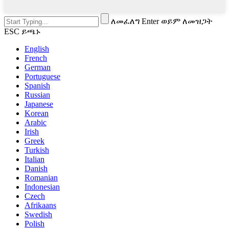
ለመፈለግ Enter ወይም ለመዝጋት
ESC ይጫኑ
English
French
German
Portuguese
Spanish
Russian
Japanese
Korean
Arabic
Irish
Greek
Turkish
Italian
Danish
Romanian
Indonesian
Czech
Afrikaans
Swedish
Polish