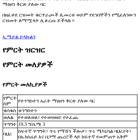
ማዕዘን ቅርጽ ያለው ባር
በዘፈቀደ ርዝመት ቁርጥራጮች ሊመረቱ ወይም የደንበኞችን የሚፈለገውን
ርዝመት ለማሟላት ሊቆረጡ ይችላሉ።
ኢሜይል ይላኩልን
የምርት ዝርዝር
የምርት መለያዎች
የምርት መለኪያዎች
የምርት
የተንግስተን አራት ማዕዘን ቅርጽ ያለው ባር
ስም
ቁሳቁስ
ቱንግስተን
ወለል
የተወለወለ፣ የተወዛወዘ፣ የተፈጨ
ጥግግት
19.3 ግ/ሴሜ 3
ከፍተኛ ጥግግት፣ ጥሩ የማሽን ችሎታ፣ ጥሩ ሜካኒካል ባህሪያት፣
ባህሪ
በኤክስሬይ እና በጋማ ጨረሮች ላይ ከፍተኛ የመምጠጥ አቅም