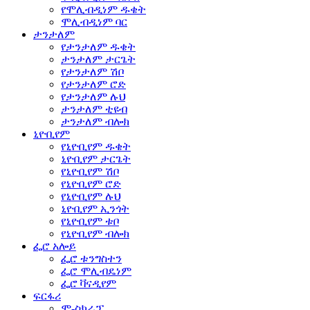
የሞሊብዲነም ዱቄት
ሞሊብዲነም ባር
ታንታለም
የታንታለም ዱቄት
ታንታለም ታርጌት
የታንታለም ሽቦ
የታንታለም ሮድ
የታንታለም ሉህ
ታንታለም ቲዩብ
ታንታለም ብሎክ
ኒዮቢየም
የኒዮቢየም ዱቄት
ኒዮቢየም ታርጌት
የኒዮቢየም ሽቦ
የኒዮቢየም ሮድ
የኒዮቢየም ሉህ
ኒዮቢየም ኢንጎት
የኒዮቢየም ቱቦ
የኒዮቢየም ብሎክ
ፌሮ አሎይ
ፌሮ ቱንግስተን
ፌሮ ሞሊብዴነም
ፌሮ ቫናዲየም
ፍርፋሪ
ሞ-ስክራፕ