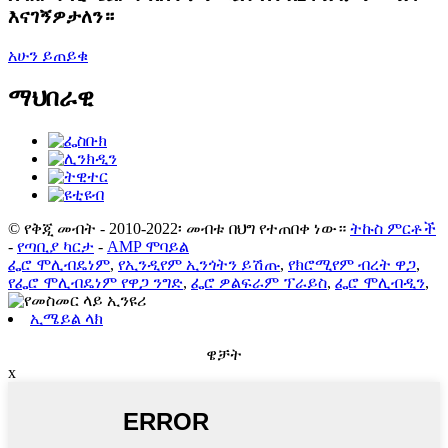
እናገኝዎታለን።
አሁን ይጠይቁ
ማህበራዊ
© የቅጂ መብት - 2010-2022፡ መብቱ በህግ የተጠበቀ ነው።
ትኩስ ምርቶች
-
የጣቢያ ካርታ
-
AMP ሞባይል
ፌሮ ሞሊብዴነም
,
የኢንዲየም ኢንጎትን ይሽጡ
,
የክሮሚየም ብረት ዋጋ
,
የፌሮ ሞሊብዴነም የዋጋ ንግድ
,
ፌሮ ዎልፍራም ፕራይስ
,
ፌሮ ሞሊብዲን
,
ኢሜይል ላክ
ዌቻት
x