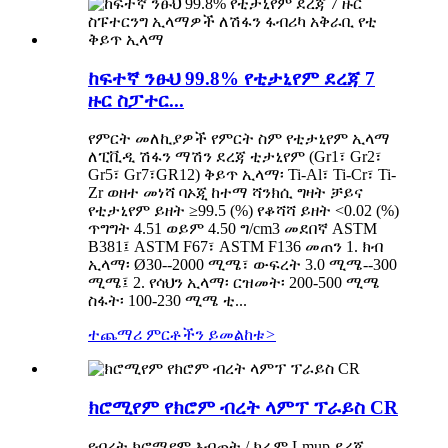
ከፍተኛ ንፁህ 99.8% የቲታኒየም ደረጃ 7
ዙር ስፓተር...
የምርት መለኪያዎች የምርት ስም የቲታኒየም ኢላማ
ለፒቪዲ ሽፋን ማሽን ደረጃ ቲታኒየም (Gr1፣ Gr2፣
Gr5፣ Gr7፣GR12) ቅይጥ ኢላማ፡ Ti-Al፣ Ti-Cr፣ Ti-
Zr ወዘተ መነሻ ባኦጂ ከተማ ሻንክሲ ግዛት ቻይና
የቲታኒየም ይዘት ≥99.5 (%) የቆሻሻ ይዘት <0.02 (%)
ጥግግት 4.51 ወይም 4.50 ግ/cm3 መደበኛ ASTM
B381፤ ASTM F67፣ ASTM F136 መጠን 1. ክብ
ኢላማ፡ Ø30--2000 ሚሜ፣ ውፍረት 3.0 ሚሜ--300
ሚሜ፤ 2. የሳህን ኢላማ፡ ርዝመት፡ 200-500 ሚሜ
ስፋት፡ 100-230 ሚሜ ቲ...
ተጨማሪ ምርቶችን ይመልከቱ
>
ክሮሚየም የክሮም ብረት ላምፕ ፕራይስ CR
የብረት ክሮሚየም እብጠት / ክሬም Lmup ደረጃ