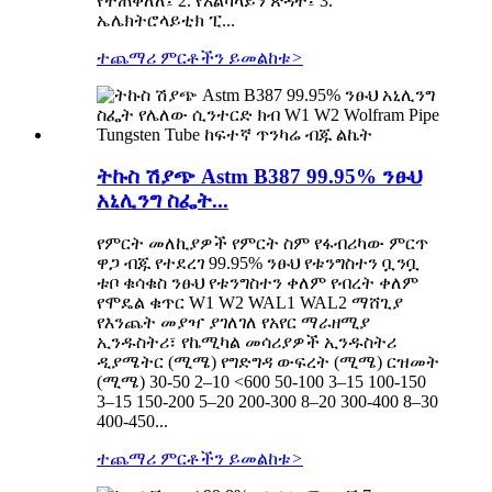
የተጠቀለለ፤ 2. የአልካላይን ጽዳት፤ 3.
ኤሌክትሮላይቲክ ፒ...
ተጨማሪ ምርቶችን ይመልከቱ
>
ትኩስ ሽያጭ Astm B387 99.95% ንፁህ
አኒሊንግ ስፌት...
የምርት መለኪያዎች የምርት ስም የፋብሪካው ምርጥ
ዋጋ ብጁ የተደረገ 99.95% ንፁህ የቱንግስተን ቧንቧ
ቱቦ ቁሳቁስ ንፁህ የቱንግስተን ቀለም የብረት ቀለም
የሞዴል ቁጥር W1 W2 WAL1 WAL2 ማሸጊያ
የእንጨት መያዣ ያገለገለ የአየር ማራዘሚያ
ኢንዱስትሪ፣ የኬሚካል መሳሪያዎች ኢንዱስትሪ
ዲያሜትር (ሚሜ) የግድግዳ ውፍረት (ሚሜ) ርዝመት
(ሚሜ) 30-50 2–10 <600 50-100 3–15 100-150
3–15 150-200 5–20 200-300 8–20 300-400 8–30
400-450...
ተጨማሪ ምርቶችን ይመልከቱ
>