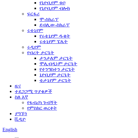
የኒዮቢየም ቱቦ
የኒዮቢየም ብሎክ
ፍርፋሪ
ሞ-ስክራፕ
ደብሊው-ስክራፕ
ሩቴኒየም
የሩቴኒየም ዱቄት
ሩቴኒየም ፔሌት
ሩዲየም
የብረት ታርጌት
ታንታለም ታርጌት
ሞሊብዲነም ታርጌት
የተንግስተን ታርጌት
ኒዮቢየም ታርጌት
ቲታኒየም ታርጌት
ዜና
ተደጋጋሚ ጥያቄዎች
ስለ እኛ
የፋብሪካ ጉብኝት
የምስክር ወረቀት
ያግኙን
ቪዲዮ
English