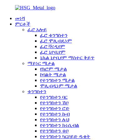
መነሻ
ምርቶች
ፌሮ አሎይ
ፌሮ ቱንግስተን
ፌሮ ሞሊብዴነም
ፌሮ ቫናዲየም
ፌሮ ኒዮቢየም
ኒኬል ኒዮቢየም ማስተር ቅይጥ
ማይነር ሜታል
የክሮም ሜታል
ኮባልት ሜታል
የተንግስተን ሜታል
ሞሊብዲነም ሜታል
ቱንግስተን
የተንግስተን ባር
የተንግስተን ሽቦ
የተንግስተን ሮድ
የተንግስተን ኩብ
የተንግስተን ሉህ
የተንግስተን ክሩሲብል
የተንግስተን ቱቦ
የተንግስተን ካርቦይድ ዱቄት