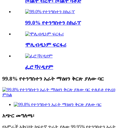
ኮባልት ብረት፣ ኮባልት ካቶድ
99.0% የተንግስተን ስክራፕ
ሞሊብዲነም ፍርፋሪ
ፌሮ ቫናዲየም
99.8% የተንግስተን አራት ማዕዘን ቅርጽ ያለው ባር
አጭር መግለጫ፡
የአምራች አቅርቦት ከፍተኛ ጥራት ያለው 99.95% የተንግስተን አራት