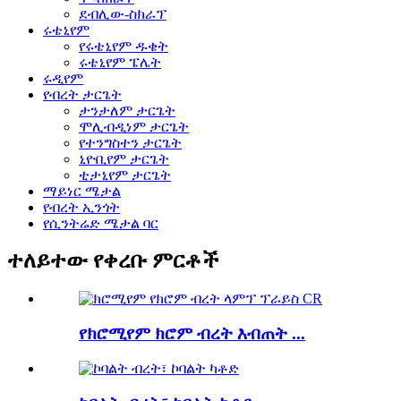
ደብሊው-ስክራፕ
ሩቴኒየም
የሩቴኒየም ዱቄት
ሩቴኒየም ፔሌት
ሩዲየም
የብረት ታርጌት
ታንታለም ታርጌት
ሞሊብዲነም ታርጌት
የተንግስተን ታርጌት
ኒዮቢየም ታርጌት
ቲታኒየም ታርጌት
ማይነር ሜታል
የብረት ኢንጎት
የሲንትሬድ ሜታል ባር
ተለይተው የቀረቡ ምርቶች
የክሮሚየም ክሮም ብረት እብጠት ...