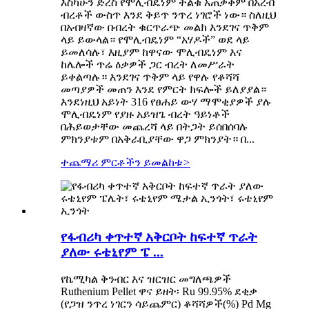
እስካሁን ድረስ የሞሊብዴነም ትልቁ አጠቃቀም በአረብ
ብረቶች ውስጥ እንደ ቅይጥ ንጥረ ነገሮች ነው። ስለዚህ
በአብዛኛው በብረት ቁርጥራጭ መልክ እንደገና ጥቅም
ላይ ይውላል። የሞሊብዴነም “አሃዶች” ወደ ላይ
ይመለሳሉ፣ እዚያም ከዋናው ሞሊብዴነም እና
ከሌሎች ጥሬ ዕቃዎች ጋር ብረት ለመሥራት
ይቀልጣሉ። እንደገና ጥቅም ላይ የዋሉ የቆሻሻ
መጣያዎች መጠን እንደ የምርት ክፍሎች ይለያያል።
እንደነዚህ አይነት 316 የፀሐይ ውሃ ማሞቂያዎች ያሉ
ሞሊብዴነም የያዙ አይዝጌ ብረት ዓይነቶች
በሕይወታቸው መጨረሻ ላይ በትጋት ይሰበሰባሉ
ምክንያቱም በአቅራቢያቸው ዋጋ ምክንያት። በ...
ተጨማሪ ምርቶችን ይመልከቱ
>
የፋብሪካ ቀጥተኛ አቅርቦት ከፍተኛ ጥራት
ያለው ሩቴኒየም ፔ ...
የኬሚካል ቅንብር እና ዝርዝር መግለጫዎች
Ruthenium Pellet ዋና ይዘት፡ Ru 99.95% ደቂቃ
(የጋዝ ንጥረ ነገርን ሳይጨምር) ቆሻሻዎች(%) Pd Mg