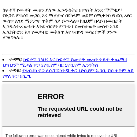
ከፍተኛ የሙቀት መጠን ያለው ኢንዱስትሪ በዋናነት እንደ ማሞቂያ፣
የድጋፍ ምሰሶ፣ መጋቢ እና ማያያዣ በቫክዩም ወይም በሚቀንስ የከባቢ አየር
ውስጥ እንደ ማያያዣ ጥቅም ላይ ይውላል። ከዚህም በላይ በመብራት
ኢንዱስትሪ ውስጥ እንደ ብርሃን ምንጭ፣ በመስታወት ውስጥ እንደ
ኤሌክትሮድ እና የመቃብር መቅለጥ እና የብየዳ መሳሪያዎች ሆነው
ያገለግላሉ።
ቀዳሚ፡
ከፍተኛ ንፅህና እና ከፍተኛ የሙቀት መጠን ቅይጥ ተጨማሪ
ኒዮቢየም ሜታል ዋጋ ኒዮቢየም ባር ኒዮቢየም ኢንጎትስ
ቀጣይ፡
የፋብሪካ ዋጋ ለሱፐርኮንዳክተር ኒዮቢየም ኤንቢ ሽቦ ጥቅም ላይ
የዋለ ዋጋ በኪ.ግ.