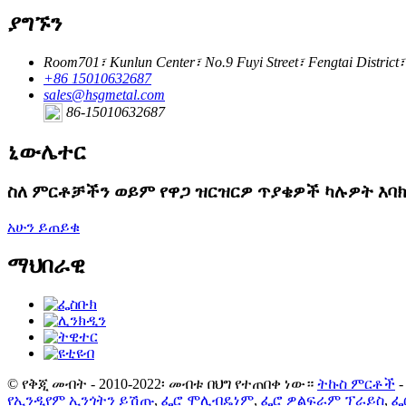
ያግኙን
Room701፣ Kunlun Center፣ No.9 Fuyi Street፣ Fengtai Distric
+86 15010632687
sales@hsgmetal.com
86-15010632687
ኒውሌተር
ስለ ምርቶቻችን ወይም የዋጋ ዝርዝርዎ ጥያቄዎች ካሉዎት እባክ
አሁን ይጠይቁ
ማህበራዊ
© የቅጂ መብት - 2010-2022፡ መብቱ በህግ የተጠበቀ ነው።
ትኩስ ምርቶች
የኢንዲየም ኢንጎትን ይሽጡ
,
ፌሮ ሞሊብዴነም
,
ፌሮ ዎልፍራም ፕራይስ
,
ፌ