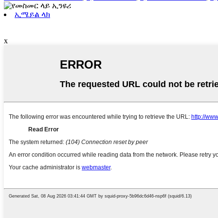
ኢሜይል ላክ
x