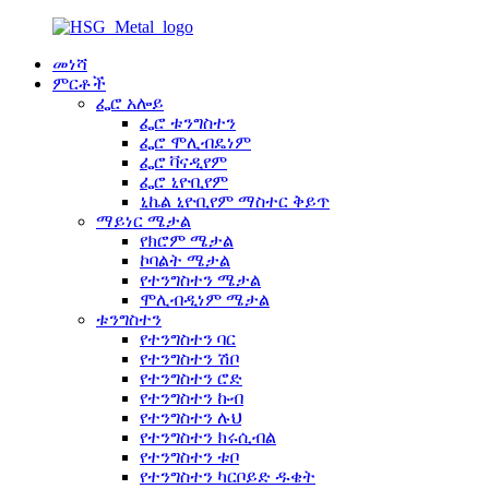
መነሻ
ምርቶች
ፌሮ አሎይ
ፌሮ ቱንግስተን
ፌሮ ሞሊብዴነም
ፌሮ ቫናዲየም
ፌሮ ኒዮቢየም
ኒኬል ኒዮቢየም ማስተር ቅይጥ
ማይነር ሜታል
የክሮም ሜታል
ኮባልት ሜታል
የተንግስተን ሜታል
ሞሊብዲነም ሜታል
ቱንግስተን
የተንግስተን ባር
የተንግስተን ሽቦ
የተንግስተን ሮድ
የተንግስተን ኩብ
የተንግስተን ሉህ
የተንግስተን ክሩሲብል
የተንግስተን ቱቦ
የተንግስተን ካርቦይድ ዱቄት