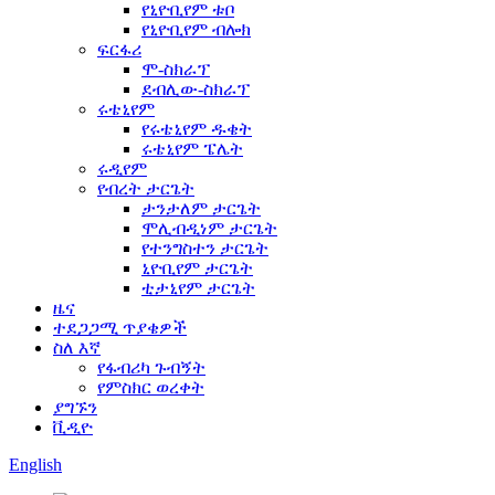
የኒዮቢየም ቱቦ
የኒዮቢየም ብሎክ
ፍርፋሪ
ሞ-ስክራፕ
ደብሊው-ስክራፕ
ሩቴኒየም
የሩቴኒየም ዱቄት
ሩቴኒየም ፔሌት
ሩዲየም
የብረት ታርጌት
ታንታለም ታርጌት
ሞሊብዲነም ታርጌት
የተንግስተን ታርጌት
ኒዮቢየም ታርጌት
ቲታኒየም ታርጌት
ዜና
ተደጋጋሚ ጥያቄዎች
ስለ እኛ
የፋብሪካ ጉብኝት
የምስክር ወረቀት
ያግኙን
ቪዲዮ
English