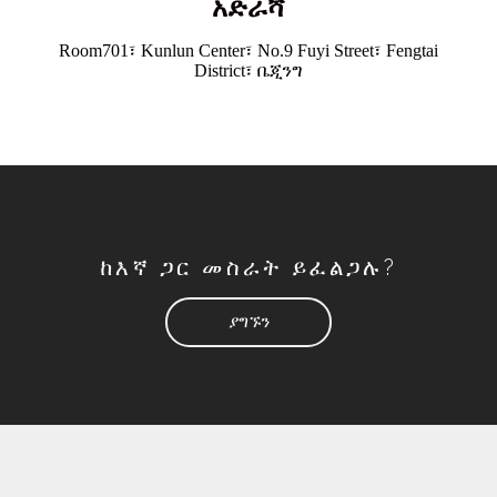
አድራሻ
Room701፣ Kunlun Center፣ No.9 Fuyi Street፣ Fengtai
District፣ ቤጂንግ
ከእኛ ጋር መስራት ይፈልጋሉ?
ያግኙን