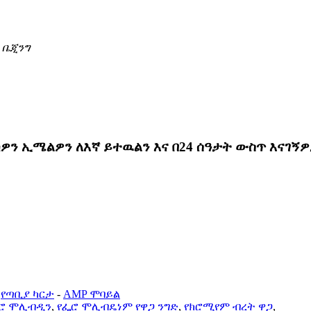
t፣ ቤጂንግ
ዎን ኢሜልዎን ለእኛ ይተዉልን እና በ24 ሰዓታት ውስጥ እናገኝ
-
የጣቢያ ካርታ
-
AMP ሞባይል
ሮ ሞሊብዲን
,
የፌሮ ሞሊብዴነም የዋጋ ንግድ
,
የክሮሚየም ብረት ዋጋ
,