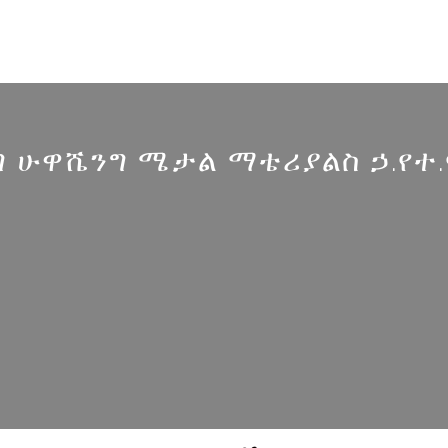
 ሁዋሼንግ ሜታል ማቴሪያልስ ኃ.የተ.