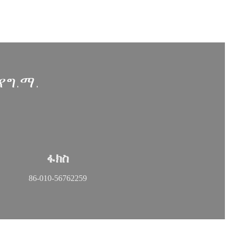
የግ.ማ.
ፋክስ
86-010-56762259