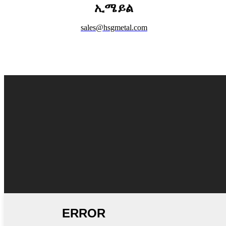
ኢሜይል
sales@hsgmetal.com