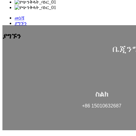
መነሻ
ያግኙን
ያግኙን
ቤጂንግ
ስልክ
+86 15010632687