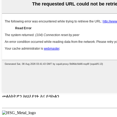
መልእክትዎን እዚህ ይፃፉ እና ይላኩልን