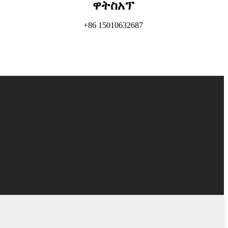
ዋትስአፕ
+86 15010632687