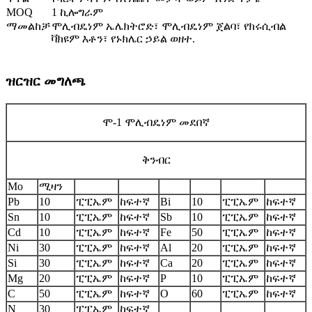
MOQ
1 ኪሎግራም
ማመልከቻ
ሞሊብዴነም ኤሌክትሮድ፣ ሞሊብዴነም ጀልባ፣ የክሩሲብል
ቫክዩም እቶን፣ የኑክሌር ኃይል ወዘተ.
ዝርዝር መግለጫ
ሞ-1 ሞሊብዴነም መደበኛ
ቅንብር
Mo
ሚዛን
Pb
10
ፒፒኤም
ከፍተኛ
Bi
10
ፒፒኤም
ከፍተኛ
Sn
10
ፒፒኤም
ከፍተኛ
Sb
10
ፒፒኤም
ከፍተኛ
Cd
10
ፒፒኤም
ከፍተኛ
Fe
50
ፒፒኤም
ከፍተኛ
Ni
30
ፒፒኤም
ከፍተኛ
Al
20
ፒፒኤም
ከፍተኛ
Si
30
ፒፒኤም
ከፍተኛ
Ca
20
ፒፒኤም
ከፍተኛ
Mg
20
ፒፒኤም
ከፍተኛ
P
10
ፒፒኤም
ከፍተኛ
C
50
ፒፒኤም
ከፍተኛ
O
60
ፒፒኤም
ከፍተኛ
N
30
ፒፒኤም
ከፍተኛ