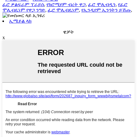
ፌሮ ዎልፍራም ፕራይስ
,
የክሮሚየም ብረት ዋጋ
,
ፌሮ ሞሊብዲን
,
የፌሮ
ሞሊብዴነም የዋጋ ንግድ
,
ፌሮ ሞሊብዴነም
,
የኢንዲየም ኢንጎትን ይሽጡ
,
ኢሜይል ላክ
ዌቻት
x