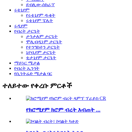
ደብሊው-ስክራፕ
ሩቴኒየም
የሩቴኒየም ዱቄት
ሩቴኒየም ፔሌት
ሩዲየም
የብረት ታርጌት
ታንታለም ታርጌት
ሞሊብዲነም ታርጌት
የተንግስተን ታርጌት
ኒዮቢየም ታርጌት
ቲታኒየም ታርጌት
ማይነር ሜታል
የብረት ኢንጎት
የሲንትሬድ ሜታል ባር
ተለይተው የቀረቡ ምርቶች
የክሮሚየም ክሮም ብረት እብጠት ...