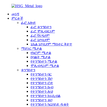
መነሻ
ምርቶች
ፌሮ አሎይ
ፌሮ ቱንግስተን
ፌሮ ሞሊብዴነም
ፌሮ ቫናዲየም
ፌሮ ኒዮቢየም
ኒኬል ኒዮቢየም ማስተር ቅይጥ
ማይነር ሜታል
የክሮም ሜታል
ኮባልት ሜታል
የተንግስተን ሜታል
ሞሊብዲነም ሜታል
ቱንግስተን
የተንግስተን ባር
የተንግስተን ሽቦ
የተንግስተን ሮድ
የተንግስተን ኩብ
የተንግስተን ሉህ
የተንግስተን ክሩሲብል
የተንግስተን ቱቦ
የተንግስተን ካርቦይድ ዱቄት