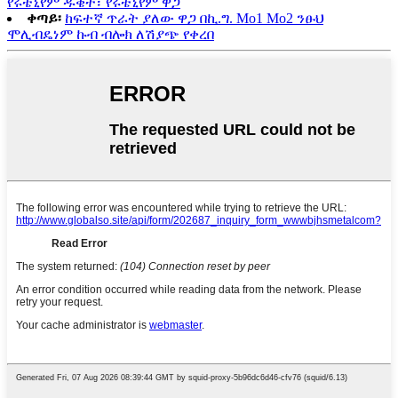
የሩቴኒየም ዱቄት፣ የሩቴኒየም ዋጋ
ቀጣይ፡
ከፍተኛ ጥራት ያለው ዋጋ በኪ.ግ. Mo1 Mo2 ንፁህ
ሞሊብዴነም ኩብ ብሎክ ለሽያጭ የቀረበ