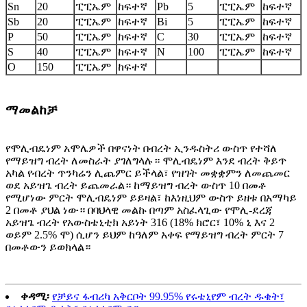
Sn
20
ፒፒኤም
ከፍተኛ
Pb
5
ፒፒኤም
ከፍተኛ
Sb
20
ፒፒኤም
ከፍተኛ
Bi
5
ፒፒኤም
ከፍተኛ
P
50
ፒፒኤም
ከፍተኛ
C
30
ፒፒኤም
ከፍተኛ
S
40
ፒፒኤም
ከፍተኛ
N
100
ፒፒኤም
ከፍተኛ
O
150
ፒፒኤም
ከፍተኛ
ማመልከቻ
የሞሊብዴነም አሞሌዎች በዋናነት በብረት ኢንዱስትሪ ውስጥ የተሻለ
የማይዝግ ብረት ለመስራት ያገለግላሉ። ሞሊብዴነም እንደ ብረት ቅይጥ
አካል የብረት ጥንካሬን ሊጨምር ይችላል፣ የዝገት መቋቋምን ለመጨመር
ወደ አይዝጌ ብረት ይጨመራል። ከማይዝግ ብረት ውስጥ 10 በመቶ
የሚሆነው ምርት ሞሊብዴነም ይይዛል፣ ከእነዚህም ውስጥ ይዘቱ በአማካይ
2 በመቶ ያህል ነው። በባህላዊ መልኩ በጣም አስፈላጊው የሞሊ-ደረጃ
አይዝጌ ብረት የአውስቴኒቲክ አይነት 316 (18% ክሮር፣ 10% ኒ እና 2
ወይም 2.5% ሞ) ሲሆን ይህም ከዓለም አቀፍ የማይዝግ ብረት ምርት 7
በመቶውን ይወክላል።
ቀዳሚ፡
የቻይና ፋብሪካ አቅርቦት 99.95% የሩቴኒየም ብረት ዱቄት፣