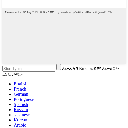
ለመፈለግ Enter ወይም ለመዝጋት
ESC ይጫኑ
English
French
German
Portuguese
Spanish
Russian
Japanese
Korean
Arabic