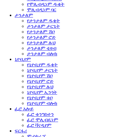
የሞሊብዲነም ዱቄት
ሞሊብዲነም ባር
ታንታለም
የታንታለም ዱቄት
ታንታለም ታርጌት
የታንታለም ሽቦ
የታንታለም ሮድ
የታንታለም ሉህ
ታንታለም ቲዩብ
ታንታለም ብሎክ
ኒዮቢየም
የኒዮቢየም ዱቄት
ኒዮቢየም ታርጌት
የኒዮቢየም ሽቦ
የኒዮቢየም ሮድ
የኒዮቢየም ሉህ
ኒዮቢየም ኢንጎት
የኒዮቢየም ቱቦ
የኒዮቢየም ብሎክ
ፌሮ አሎይ
ፌሮ ቱንግስተን
ፌሮ ሞሊብዴነም
ፌሮ ቫናዲየም
ፍርፋሪ
ሞ-ስክራፕ