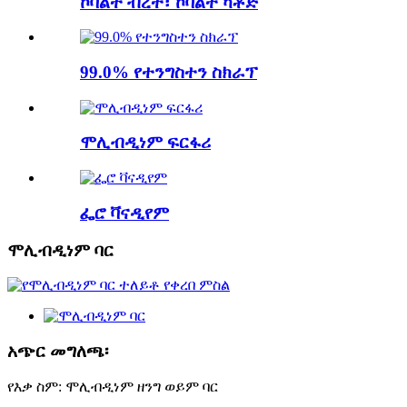
ኮባልት ብረት፣ ኮባልት ካቶድ
99.0% የተንግስተን ስክራፕ
ሞሊብዲነም ፍርፋሪ
ፌሮ ቫናዲየም
ሞሊብዲነም ባር
አጭር መግለጫ፡
የእቃ ስም: ሞሊብዲነም ዘንግ ወይም ባር