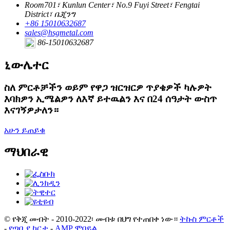
Room701፣ Kunlun Center፣ No.9 Fuyi Street፣ Fengtai
District፣ ቤጂንግ
+86 15010632687
sales@hsgmetal.com
86-15010632687
ኒውሌተር
ስለ ምርቶቻችን ወይም የዋጋ ዝርዝርዎ ጥያቄዎች ካሉዎት
እባክዎን ኢሜልዎን ለእኛ ይተዉልን እና በ24 ሰዓታት ውስጥ
እናገኝዎታለን።
አሁን ይጠይቁ
ማህበራዊ
© የቅጂ መብት - 2010-2022፡ መብቱ በህግ የተጠበቀ ነው።
ትኩስ ምርቶች
-
የጣቢያ ካርታ
-
AMP ሞባይል