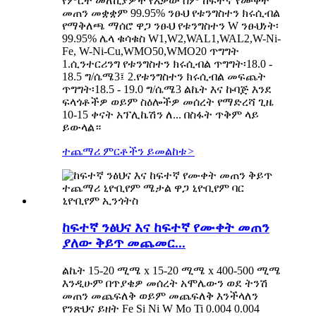
የምርት መለኪያዎች የእቃው ስም ከፍተኛ የሙቀት
መጠን መቋቋም 99.95% ንፁህ የቱንግስተን ክሩሲብል
የማቅለጫ ማሰሮ ዋጋ ንፁህ የቱንግስተን W ንፁህነት፡
99.95% ሌላ ቁሳቁስ W1,W2,WAL1,WAL2,W-Ni-
Fe, W-Ni-Cu,WMO50,WMO20 ጥግግት
1.ሲንተርሪንግ የቱንግስተን ክሩሲብል ጥግግት፡18.0 -
18.5 ግ/ሴሜ3፤ 2.የቱንግስተን ክሩሲብል መፍጨት
ጥግግት፡18.5 - 19.0 ግ/ሴሜ3 ልኬት እና ኩባጅ እንደ
ፍላጎቶችዎ ወይም ስዕሎችዎ መሰረት የማድረሻ ጊዜ
10-15 ቀናት አፕሊኬሽን ለ... በስፋት ጥቅም ላይ
ይውላል።
ተጨማሪ ምርቶችን ይመልከቱ
>
ከፍተኛ ንፅህና እና ከፍተኛ የሙቀት መጠን
ያለው ቅይጥ መጨመር...
ልኬት 15-20 ሚሜ x 15-20 ሚሜ x 400-500 ሚሜ
እንዲሁም በጥያቄዎ መሰረት አሞሌውን ወደ ትንሽ
መጠን መጨፍለቅ ወይም መጨፍለቅ እንችላለን
የንጽህና ይዘት Fe Si Ni W Mo Ti 0.004 0.004