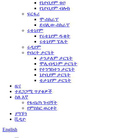
የኒዮቢየም ቱቦ
የኒዮቢየም ብሎክ
ፍርፋሪ
ሞ-ስክራፕ
ደብሊው-ስክራፕ
ሩቴኒየም
የሩቴኒየም ዱቄት
ሩቴኒየም ፔሌት
ሩዲየም
የብረት ታርጌት
ታንታለም ታርጌት
ሞሊብዲነም ታርጌት
የተንግስተን ታርጌት
ኒዮቢየም ታርጌት
ቲታኒየም ታርጌት
ዜና
ተደጋጋሚ ጥያቄዎች
ስለ እኛ
የፋብሪካ ጉብኝት
የምስክር ወረቀት
ያግኙን
ቪዲዮ
English