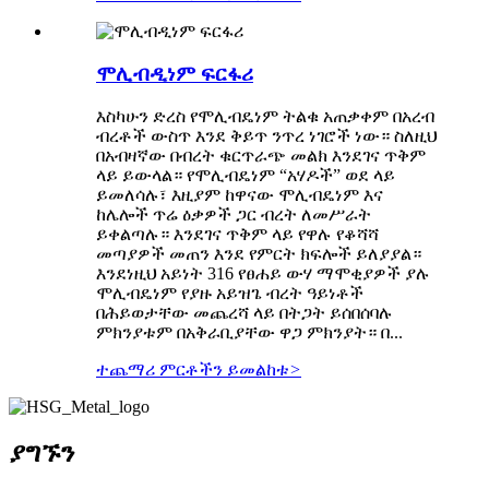
ሞሊብዲነም ፍርፋሪ
እስካሁን ድረስ የሞሊብዴነም ትልቁ አጠቃቀም በአረብ
ብረቶች ውስጥ እንደ ቅይጥ ንጥረ ነገሮች ነው። ስለዚህ
በአብዛኛው በብረት ቁርጥራጭ መልክ እንደገና ጥቅም
ላይ ይውላል። የሞሊብዴነም “አሃዶች” ወደ ላይ
ይመለሳሉ፣ እዚያም ከዋናው ሞሊብዴነም እና
ከሌሎች ጥሬ ዕቃዎች ጋር ብረት ለመሥራት
ይቀልጣሉ። እንደገና ጥቅም ላይ የዋሉ የቆሻሻ
መጣያዎች መጠን እንደ የምርት ክፍሎች ይለያያል።
እንደነዚህ አይነት 316 የፀሐይ ውሃ ማሞቂያዎች ያሉ
ሞሊብዴነም የያዙ አይዝጌ ብረት ዓይነቶች
በሕይወታቸው መጨረሻ ላይ በትጋት ይሰበሰባሉ
ምክንያቱም በአቅራቢያቸው ዋጋ ምክንያት። በ...
ተጨማሪ ምርቶችን ይመልከቱ
>
ያግኙን