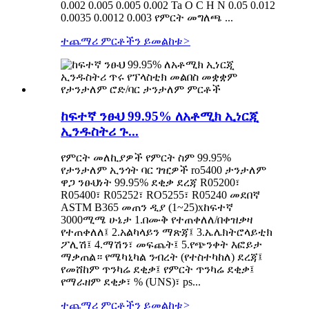
0.002 0.005 0.005 0.002 Ta O C H N 0.05 0.012
0.0035 0.0012 0.003 የምርት መግለጫ ...
ተጨማሪ ምርቶችን ይመልከቱ
>
ከፍተኛ ንፁህ 99.95% ለአቶሚክ ኢነርጂ
ኢንዱስትሪ ጉ...
የምርት መለኪያዎች የምርት ስም 99.95%
የታንታለም ኢንጎት ባር ገዢዎች ro5400 ታንታለም
ዋጋ ንፁህነት 99.95% ደቂቃ ደረጃ R05200፣
R05400፣ R05252፣ RO5255፣ R05240 መደበኛ
ASTM B365 መጠን ዲያ (1~25)xከፍተኛ
3000ሚሜ ሁኔታ 1.በሙቅ የተጠቀለለ/በቀዝቃዛ
የተጠቀለለ፤ 2.አልካላይን ማጽጃ፤ 3.ኤሌክትሮላይቲክ
ፖሊሽ፤ 4.ማሽን፣ መፍጨት፤ 5.የጭንቀት እፎይታ
ማቃጠል። የሜካኒካል ንብረት (የተስተካከለ) ደረጃ፤
የመሸከም ጥንካሬ ደቂቃ፤ የምርት ጥንካሬ ደቂቃ፤
የማራዘም ደቂቃ፣ % (UNS)፣ ps...
ተጨማሪ ምርቶችን ይመልከቱ
>