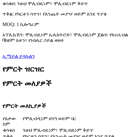
ቁሳቁስ: ንፁህ ሞሊብዴነም፣ ሞሊብዴነም ቅይጥ
ጥቅል: የካርቶን ሳጥን፣ የእንጨት መያዣ ወይም እንደ ጥያቄ
MOQ: 1 ኪሎግራም
አፕሊኬሽን: ሞሊብዴነም ኤሌክትሮድ፣ ሞሊብዴነም ጀልባ፣ የክሩሲብል
ቫክዩም እቶን፣ የኑክሌር ኃይል ወዘተ
ኢሜይል ይላኩልን
የምርት ዝርዝር
የምርት መለያዎች
የምርት መለኪያዎች
የእቃው
የሞሊብዲነም ዘንግ ወይም ባር
ስም
ቁሳቁስ
ንፁህ ሞሊብዴነም፣ ሞሊብዴነም ቅይጥ
ጥቅል
የካርቶን ሳጥን፣ የእንጨት መያዣ ወይም እንደ ጥያቄ