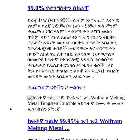
99.0% የተንግስተን ስክራፕ
ደረጃ 1፡ w (w) > 95%፣ ሌላ ምንም ተጨማሪ ነገር
የለም። ደረጃ 2፡90% (w (w) < 95%፣ ሌላ ምንም
ተጨማሪ ነገር የለም። የቱንግስተን ቆሻሻ መልሶ
ጥቅም ላይ ማዋል አጠቃቀም፣ ቱንግስተን ብርቅዬ
ብረቶች አይነት መሆኑ፣ ብርቅዬ ብረቶች አስፈላጊ
ስትራቴጂካዊ ሀብቶች መሆናቸው እና ቱንግስተን
በጣም አስፈላጊ አተገባበር እንዳለው ይታወቃል።
በዘመናዊ ከፍተኛ የቴክኖሎጂ አዳዲስ ቁሳቁሶች፣
ተከታታይ የኤሌክትሮኒክስ ኦፕቲካል ቁሶች፣ ልዩ
ቅይጥ፣ አዳዲስ ተግባራዊ ቁሶች እና ኦርጋኒክ የብረት
ውህደት ውስጥ አስፈላጊ አካል ነው...
ተጨማሪ ምርቶችን ይመልከቱ
>
ከፍተኛ ንፅህና 99.95% w1 w2 Wolfram
Melting Metal ...