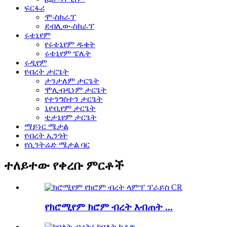
ፍርፋሪ
ሞ-ስክራፕ
ደብሊው-ስክራፕ
ሩቴኒየም
የሩቴኒየም ዱቄት
ሩቴኒየም ፔሌት
ሩዲየም
የብረት ታርጌት
ታንታለም ታርጌት
ሞሊብዲነም ታርጌት
የተንግስተን ታርጌት
ኒዮቢየም ታርጌት
ቲታኒየም ታርጌት
ማይነር ሜታል
የብረት ኢንጎት
የሲንትሬድ ሜታል ባር
ተለይተው የቀረቡ ምርቶች
የክሮሚየም ክሮም ብረት እብጠት ...