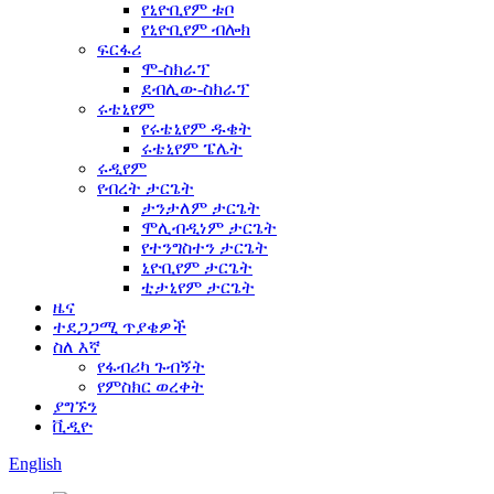
የኒዮቢየም ቱቦ
የኒዮቢየም ብሎክ
ፍርፋሪ
ሞ-ስክራፕ
ደብሊው-ስክራፕ
ሩቴኒየም
የሩቴኒየም ዱቄት
ሩቴኒየም ፔሌት
ሩዲየም
የብረት ታርጌት
ታንታለም ታርጌት
ሞሊብዲነም ታርጌት
የተንግስተን ታርጌት
ኒዮቢየም ታርጌት
ቲታኒየም ታርጌት
ዜና
ተደጋጋሚ ጥያቄዎች
ስለ እኛ
የፋብሪካ ጉብኝት
የምስክር ወረቀት
ያግኙን
ቪዲዮ
English