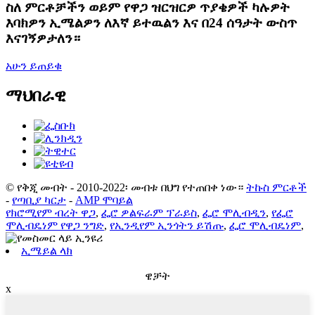
ስለ ምርቶቻችን ወይም የዋጋ ዝርዝርዎ ጥያቄዎች ካሉዎት
እባክዎን ኢሜልዎን ለእኛ ይተዉልን እና በ24 ሰዓታት ውስጥ
እናገኝዎታለን።
አሁን ይጠይቁ
ማህበራዊ
© የቅጂ መብት - 2010-2022፡ መብቱ በህግ የተጠበቀ ነው።
ትኩስ ምርቶች
-
የጣቢያ ካርታ
-
AMP ሞባይል
የክሮሚየም ብረት ዋጋ
,
ፌሮ ዎልፍራም ፕራይስ
,
ፌሮ ሞሊብዲን
,
የፌሮ
ሞሊብዴነም የዋጋ ንግድ
,
የኢንዲየም ኢንጎትን ይሽጡ
,
ፌሮ ሞሊብዴነም
,
ኢሜይል ላክ
ዌቻት
x