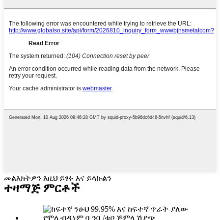
መልእክትዎን እዚህ ይፃፉ እና ይላኩልን
ተዛማጅ ምርቶች