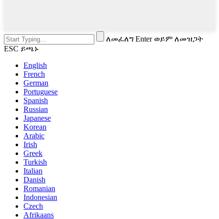
ለመፈለግ Enter ወይም ለመዝጋት
ESC ይጫኑ
English
French
German
Portuguese
Spanish
Russian
Japanese
Korean
Arabic
Irish
Greek
Turkish
Italian
Danish
Romanian
Indonesian
Czech
Afrikaans