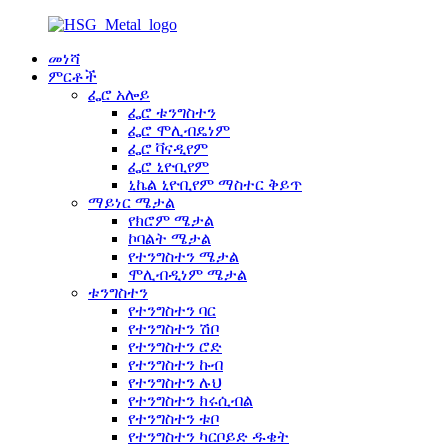
መነሻ
ምርቶች
ፌሮ አሎይ
ፌሮ ቱንግስተን
ፌሮ ሞሊብዴነም
ፌሮ ቫናዲየም
ፌሮ ኒዮቢየም
ኒኬል ኒዮቢየም ማስተር ቅይጥ
ማይነር ሜታል
የክሮም ሜታል
ኮባልት ሜታል
የተንግስተን ሜታል
ሞሊብዲነም ሜታል
ቱንግስተን
የተንግስተን ባር
የተንግስተን ሽቦ
የተንግስተን ሮድ
የተንግስተን ኩብ
የተንግስተን ሉህ
የተንግስተን ክሩሲብል
የተንግስተን ቱቦ
የተንግስተን ካርቦይድ ዱቄት