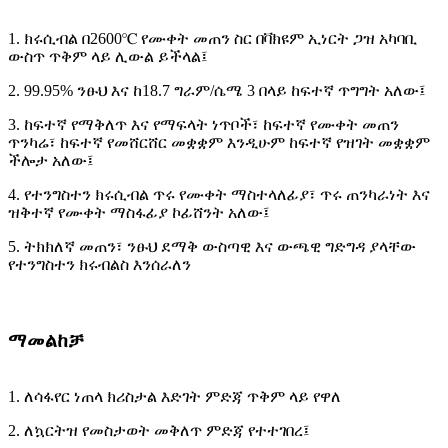
1. ክሩሲብል በ2600℃ የሙቀት መጠን ስር በቫክዩም ኢነርት ጋዝ አካባቢ
ውስጥ ጥቅም ላይ ሊውል ይችላል፤
2. 99.95% ንፁህ እና ከ18.7 ግራም/ሴሜ 3 በላይ ከፍተኛ ጥግግት አለው፤
3. ከፍተኛ የማቅለጥ እና የማፍላት ነጥቦች፣ ከፍተኛ የሙቀት መጠን
ጥንካሬ፣ ከፍተኛ የመሸርሸር መቋቋም እንዲሁም ከፍተኛ የዝገት መቋቋም
ችሎታ አለው፤
4. የተንግስተን ክሩሲብል ጥሩ የሙቀት ማስተላለፊያ፣ ጥሩ ጠንካራነት እና
ዝቅተኛ የሙቀት ማስፋፊያ ኮፊሸንት አለው፤
5. ትክክለኛ መጠን፣ ንፁህ ደማቅ ውስጣዊ እና ውጫዊ ግድግዳ ያላቸው
የተንግስተን ክሩብልስ እንሰራለን
ማመልከቻ
1. ለሳፋየር ነጠላ ክሪስታል እድገት ምድጃ ጥቅም ላይ የዋለ
2. ለኳርትዝ የመስታወት መቅለጥ ምድጃ የተተገበረ፤