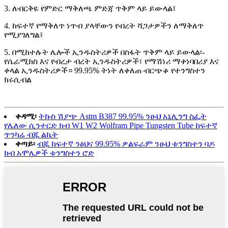
3. ለብርቅዬ የምድር ማቅለጫ ምድጃ ጥቅም ላይ ይውላል፤
4. ከፍተኛ የማቅለጥ ነጥብ ያላቸውን የብረት ሻጋታዎችን ለማቅለጥ
የሚያገለግል፤
5. በሚከተሉት ሌሎች ኢንዱስትሪዎች በስፋት ጥቅም ላይ ይውላል፡-
የሴራሚክስ እና የብረታ ብረት ኢንዱስትሪዎች፣ የማሽነሪ ማቀነባበሪያ እና
ቀላል ኢንዱስትሪዎች። 99.95% ትነት ለቀለጠ ብርጭቆ የተንግስተን
ክሩሲብል
ቀዳሚ፡
ትኩስ ሽያጭ Astm B387 99.95% ንፁህ አኒሊንግ ስፌት
የሌለው ሲንተርድ ክብ W1 W2 Wolfram Pipe Tungsten Tube ከፍተኛ
ጥንካሬ ብጁ ልኬት
ቀጣይ፡
ብጁ ከፍተኛ ንፅህና 99.95% ዎልፍራም ንፁህ ቱንግስተን ባዶ
ክብ አሞሌዎች ቱንግስተን ሮድ