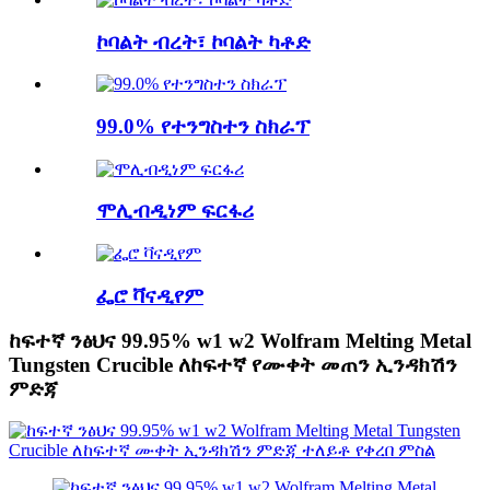
ኮባልት ብረት፣ ኮባልት ካቶድ
99.0% የተንግስተን ስክራፕ
ሞሊብዲነም ፍርፋሪ
ፌሮ ቫናዲየም
ከፍተኛ ንፅህና 99.95% w1 w2 Wolfram Melting Metal
Tungsten Crucible ለከፍተኛ የሙቀት መጠን ኢንዳክሽን
ምድጃ