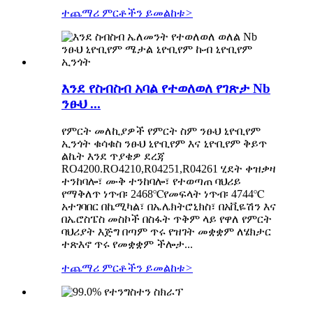
ተጨማሪ ምርቶችን ይመልከቱ
>
እንደ የስብስብ አባል የተወለወለ የገጽታ Nb
ንፁህ ...
የምርት መለኪያዎች የምርት ስም ንፁህ ኒዮቢየም
ኢንጎት ቁሳቁስ ንፁህ ኒዮቢየም እና ኒዮቢየም ቅይጥ
ልኬት እንደ ጥያቄዎ ደረጃ
RO4200.RO4210,R04251,R04261 ሂደት ቀዝቃዛ
ተንከባሎ፣ ሙቅ ተንከባሎ፣ የተወጣጠ ባህሪይ
የማቅለጥ ነጥብ፡ 2468℃የመፍላት ነጥብ፡ 4744℃
አተገባበር በኬሚካል፣ በኤሌክትሮኒክስ፣ በአቪዬሽን እና
በኤሮስፔስ መስኮች በስፋት ጥቅም ላይ የዋለ የምርት
ባህሪያት እጅግ በጣም ጥሩ የዝገት መቋቋም ለሄክታር
ተጽእኖ ጥሩ የመቋቋም ችሎታ...
ተጨማሪ ምርቶችን ይመልከቱ
>