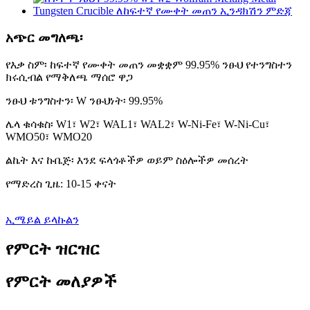
አጭር መግለጫ፡
የእቃ ስም፡ ከፍተኛ የሙቀት መጠን መቋቋም 99.95% ንፁህ የተንግስተን
ክሩሲብል የማቅለጫ ማሰሮ ዋጋ
ንፁህ ቱንግስተን፡ W ንፁህነት፡ 99.95%
ሌላ ቁሳቁስ፡ W1፣ W2፣ WAL1፣ WAL2፣ W-Ni-Fe፣ W-Ni-Cu፣
WMO50፣ WMO20
ልኬት እና ኩቤጅ፡ እንደ ፍላጎቶችዎ ወይም ስዕሎችዎ መሰረት
የማድረስ ጊዜ: 10-15 ቀናት
ኢሜይል ይላኩልን
የምርት ዝርዝር
የምርት መለያዎች