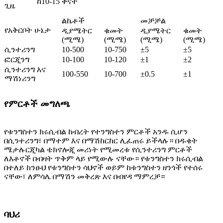
ከ10-15 ቀናት
ጊዜ
ልኬቶች
መቻቻል
የአቅርቦት ሁኔታ
ዲያሜትር
ቁመት
ዲያሜትር
ቁመት
(ሚሜ)
(ሚሜ)
(ሚሜ)
(ሚሜ)
ሲንተሪንግ
10-500
10-750
±5
±5
ፎርጂንግ
10-100
10-120
±1
±2
ሲንተሪንግ እና
100-550
10-700
±0.5
±1
ማሽነሪንግ
የምርቶች መግለጫ
የቱንግስተን ክሩሲብል ከብረት የተንግስተን ምርቶች አንዱ ሲሆን
በሲንተሪንግ፣ በማተም እና በማሽከርከር ሊፈጠሩ ይችላሉ። በዱቄት
ሜታሉርጂካል ቴክኖሎጂ መሪነት የሚመረቱ የሲንተሪንግ ምርቶች
ለእቶኖች በብዛት ጥቅም ላይ የሚውሉ ናቸው። የቱንግስተን ክሩሲብል
በተለይ ከንፁህ የቱንግስተን ሳህኖች ወይም ከቱንግስተን ዘንጎች የተሰሩ
ናቸው፣ ለምሳሌ በማሽን መቅረጽ እና በብየዳ ማምረቻ።
ባህሪ