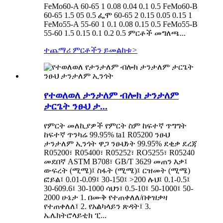
FeMo60-A 60-65 1 0.08 0.04 0.1 0.5 FeMo60-B
60-65 1.5 05 0.5 ፌሞ 60-65 2 0.15 0.05 0.15 1
FeMo55-A 55-60 1 0.1 0.08 0.15 0.5 FeMo55-B
55-60 1.5 0.15 0.1 0.2 0.5 ምርቶች መግለጫ...
ተጨማሪ ምርቶችን ይመልከቱ
>
የተወለወለ ታንታለም ብሎክ ታንታለም
ታርጌት ንፁህ ታ...
የምርት መለኪያዎች የምርት ስም ከፍተኛ ጥግግት
ከፍተኛ ጥንካሬ 99.95% ta1 R05200 ንፁህ
ታንታለም ኢንጎት ዋጋ ንፁህነት 99.95% ደቂቃ ደረጃ
R05200፣ R05400፣ R05252፣ RO5255፣ R05240
መደበኛ ASTM B708፣ GB/T 3629 መጠን እቃ፤
ውፍረት (ሚሜ)፤ ስፋት (ሚሜ)፤ ርዝመት (ሚሜ)
ፎይል፤ 0.01-0.09፤ 30-150፤ >200 ሉህ፤ 0.1-0.5፤
30-609.6፤ 30-1000 ሳህን፤ 0.5-10፤ 50-1000፤ 50-
2000 ሁኔታ 1. በሙቅ የተጠቀለለ/በቀዝቃዛ
የተጠቀለለ፤ 2. የአልካላይን ጽዳት፤ 3.
ኤሌክትሮላይቲክ ፒ...