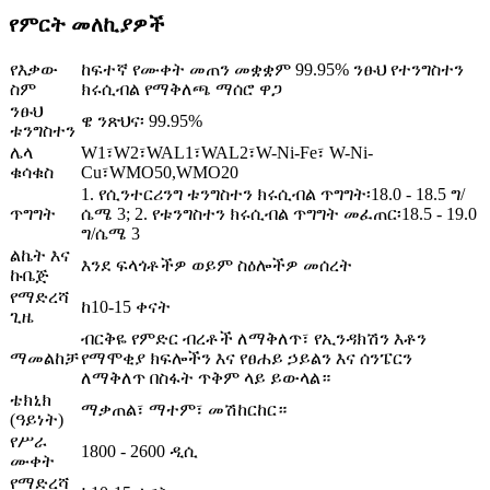
የምርት መለኪያዎች
የእቃው
ከፍተኛ የሙቀት መጠን መቋቋም 99.95% ንፁህ የተንግስተን
ስም
ክሩሲብል የማቅለጫ ማሰሮ ዋጋ
ንፁህ
ዌ ንጽህና፡ 99.95%
ቱንግስተን
ሌላ
W1፣W2፣WAL1፣WAL2፣W-Ni-Fe፣ W-Ni-
ቁሳቁስ
Cu፣
WMO50,WMO20
1. የሲንተርሪንግ ቱንግስተን ክሩሲብል ጥግግት፡
18.0 - 18.5 ግ/
ጥግግት
ሴሜ 3;
2. የቱንግስተን ክሩሲብል ጥግግት መፈጠር፡
18.5 - 19.0
ግ/ሴሜ 3
ልኬት እና
እንደ ፍላጎቶችዎ ወይም ስዕሎችዎ መሰረት
ኩቤጅ
የማድረሻ
ከ10-15 ቀናት
ጊዜ
ብርቅዬ የምድር ብረቶች ለማቅለጥ፣ የኢንዳክሽን እቶን
ማመልከቻ
የማሞቂያ ክፍሎችን እና የፀሐይ ኃይልን እና ሰንፔርን
ለማቅለጥ በስፋት ጥቅም ላይ ይውላል።
ቴክኒክ
ማቃጠል፣ ማተም፣ መሽከርከር።
(ዓይነት)
የሥራ
1800 - 2600 ዲሲ
ሙቀት
የማድረሻ