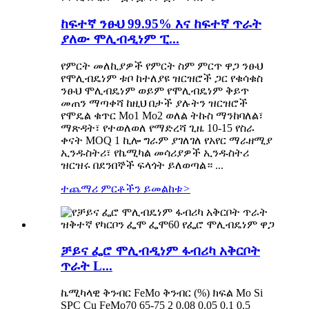
ከፍተኛ ንፁህ 99.95% እና ከፍተኛ ጥራት
ያለው ሞሊብዲነም ፒ...
የምርት መለኪያዎች የምርት ስም ምርጥ ዋጋ ንፁህ
የሞሊብዴነም ቱቦ ከተለያዩ ዝርዝሮች ጋር የቁሳቁስ
ንፁህ ሞሊብዴነም ወይም የሞሊብዴነም ቅይጥ
መጠን ማጣቀሻ ከዚህ በታች ያሉትን ዝርዝሮች
የሞዴል ቁጥር Mo1 Mo2 ወለል ትኩስ ማንከባለል፣
ማጽዳት፣ የተወለወለ የማድረሻ ጊዜ 10-15 የስራ
ቀናት MOQ 1 ኪሎ ግራም ያገለገለ የአየር ማራዘሚያ
ኢንዱስትሪ፣ የኬሚካል መሳሪያዎች ኢንዱስትሪ
ዝርዝሩ በደንበኞች ፍላጎት ይለወጣል። ...
ተጨማሪ ምርቶችን ይመልከቱ
>
ቻይና ፌሮ ሞሊብዲነም ፋብሪካ አቅርቦት
ጥራት L...
ኬሚካላዊ ቅንብር FeMo ቅንብር (%) ክፍል Mo Si
SPC Cu FeMo70 65-75 2 0.08 0.05 0.1 0.5