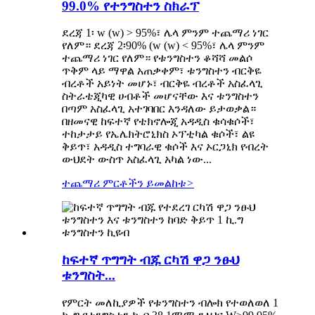
99.0% የተንግስተን ስክራፕ
ደረጃ 1፡ w (w) > 95%፣ ሌላ ምንም ተጨማሪ ነገር
የለም። ደረጃ 2፡90% (w (w) < 95%፣ ሌላ ምንም
ተጨማሪ ነገር የለም። የቱንግስተን ቆሻሻ መልሶ
ጥቅም ላይ ማዋል አጠቃቀም፣ ቱንግስተን ብርቅዬ
ብረቶች አይነት መሆኑ፣ ብርቅዬ ብረቶች አስፈላጊ
ስትራቴጂካዊ ሀብቶች መሆናቸው እና ቱንግስተን
በጣም አስፈላጊ አተገባበር እንዳለው ይታወቃል።
በዘመናዊ ከፍተኛ የቴክኖሎጂ አዳዲስ ቁሳቁሶች፣
ተከታታይ የኤሌክትሮኒክስ ኦፕቲካል ቁሶች፣ ልዩ
ቅይጥ፣ አዳዲስ ተግባራዊ ቁሶች እና ኦርጋኒክ የብረት
ውህደት ውስጥ አስፈላጊ አካል ነው...
ተጨማሪ ምርቶችን ይመልከቱ
>
ከፍተኛ ጥግግት ብጁ ርካሽ ዋጋ ንፁህ
ቱንግስት...
የምርት መለኪያዎች የቱንግስተን ብሎክ የተወለወለ 1