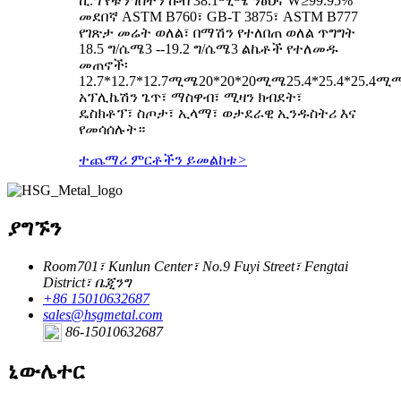
ኪ.ግ የቱንግስተን ኩብ 38.1ሚሜ ንፅህና W≥99.95%
መደበኛ ASTM B760፣ GB-T 3875፣ ASTM B777
የገጽታ መሬት ወለል፣ በማሽን የተለበጠ ወለል ጥግግት
18.5 ግ/ሴሜ3 --19.2 ግ/ሴሜ3 ልኬቶች የተለመዱ
መጠኖች፡
12.7*12.7*12.7ሚሜ20*20*20ሚሜ25.4*25.4*25.4ሚ
አፕሊኬሽን ጌጥ፣ ማስዋብ፣ ሚዛን ክብደት፣
ዴስክቶፕ፣ ስጦታ፣ ኢላማ፣ ወታደራዊ ኢንዱስትሪ እና
የመሳሰሉት።
ተጨማሪ ምርቶችን ይመልከቱ
>
ያግኙን
Room701፣ Kunlun Center፣ No.9 Fuyi Street፣ Fengtai
District፣ ቤጂንግ
+86 15010632687
sales@hsgmetal.com
86-15010632687
ኒውሌተር