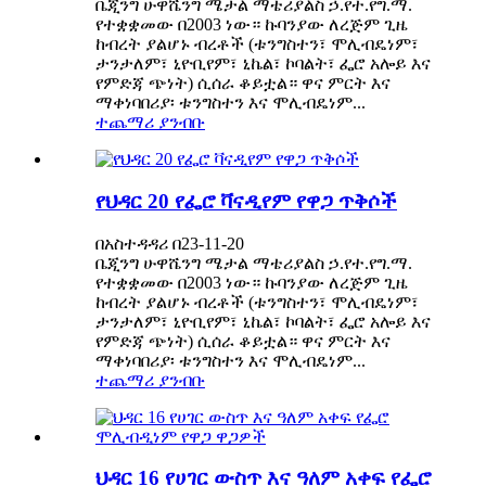
ቤጂንግ ሁዋሼንግ ሜታል ማቴሪያልስ ኃ.የተ.የግ.ማ.
የተቋቋመው በ2003 ነው። ኩባንያው ለረጅም ጊዜ
ከብረት ያልሆኑ ብረቶች (ቱንግስተን፣ ሞሊብዴነም፣
ታንታለም፣ ኒዮቢየም፣ ኒኬል፣ ኮባልት፣ ፌሮ አሎይ እና
የምድጃ ጭነት) ሲሰራ ቆይቷል። ዋና ምርት እና
ማቀነባበሪያ፡ ቱንግስተን እና ሞሊብዴነም...
ተጨማሪ ያንብቡ
የህዳር 20 የፌሮ ቫናዲየም የዋጋ ጥቅሶች
በአስተዳዳሪ በ23-11-20
ቤጂንግ ሁዋሼንግ ሜታል ማቴሪያልስ ኃ.የተ.የግ.ማ.
የተቋቋመው በ2003 ነው። ኩባንያው ለረጅም ጊዜ
ከብረት ያልሆኑ ብረቶች (ቱንግስተን፣ ሞሊብዴነም፣
ታንታለም፣ ኒዮቢየም፣ ኒኬል፣ ኮባልት፣ ፌሮ አሎይ እና
የምድጃ ጭነት) ሲሰራ ቆይቷል። ዋና ምርት እና
ማቀነባበሪያ፡ ቱንግስተን እና ሞሊብዴነም...
ተጨማሪ ያንብቡ
ህዳር 16 የሀገር ውስጥ እና ዓለም አቀፍ የፌሮ