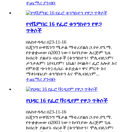
ተጨማሪ ያንብቡ
የኖቬምበር 16 የፌሮ ቱንግስተን የዋጋ
ጥቅሶች
በአስተዳዳሪ በ23-11-16
ቤጂንግ ሁዋሼንግ ሜታል ማቴሪያልስ ኃ.የተ.የግ.ማ.
የተቋቋመው በ2003 ነው። ኩባንያው ለረጅም ጊዜ
ከብረት ያልሆኑ ብረቶች (ቱንግስተን፣ ሞሊብዴነም፣
ታንታለም፣ ኒዮቢየም፣ ኒኬል፣ ኮባልት፣ ፌሮ አሎይ እና
የምድጃ ጭነት) ሲሰራ ቆይቷል። ዋና ምርት እና
ማቀነባበሪያ፡ ቱንግስተን እና ሞሊብዴነም...
ተጨማሪ ያንብቡ
የህዳር 16 የፌሮ ቫናዲየም የዋጋ ጥቅሶች
በአስተዳዳሪ በ23-11-16
ቤጂንግ ሁዋሼንግ ሜታል ማቴሪያልስ ኃ.የተ.የግ.ማ.
የተቋቋመው በ2003 ነው። ኩባንያው ለረጅም ጊዜ
ከብረት ያልሆኑ ብረቶች (ቱንግስተን፣ ሞሊብዴነም፣