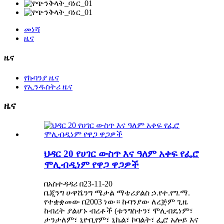
መነሻ
ዜና
ዜና
የኩባንያ ዜና
የኢንዱስትሪ ዜና
ዜና
ህዳር 20 የሀገር ውስጥ እና ዓለም አቀፍ የፌሮ
ሞሊብዲነም የዋጋ ዋጋዎች
በአስተዳዳሪ በ23-11-20
ቤጂንግ ሁዋሼንግ ሜታል ማቴሪያልስ ኃ.የተ.የግ.ማ.
የተቋቋመው በ2003 ነው። ኩባንያው ለረጅም ጊዜ
ከብረት ያልሆኑ ብረቶች (ቱንግስተን፣ ሞሊብዴነም፣
ታንታለም፣ ኒዮቢየም፣ ኒኬል፣ ኮባልት፣ ፌሮ አሎይ እና