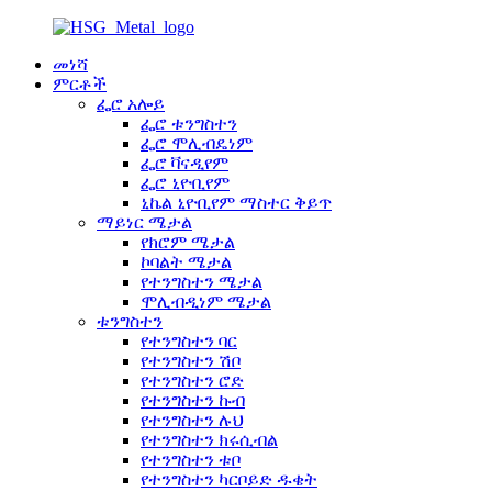
መነሻ
ምርቶች
ፌሮ አሎይ
ፌሮ ቱንግስተን
ፌሮ ሞሊብዴነም
ፌሮ ቫናዲየም
ፌሮ ኒዮቢየም
ኒኬል ኒዮቢየም ማስተር ቅይጥ
ማይነር ሜታል
የክሮም ሜታል
ኮባልት ሜታል
የተንግስተን ሜታል
ሞሊብዲነም ሜታል
ቱንግስተን
የተንግስተን ባር
የተንግስተን ሽቦ
የተንግስተን ሮድ
የተንግስተን ኩብ
የተንግስተን ሉህ
የተንግስተን ክሩሲብል
የተንግስተን ቱቦ
የተንግስተን ካርቦይድ ዱቄት