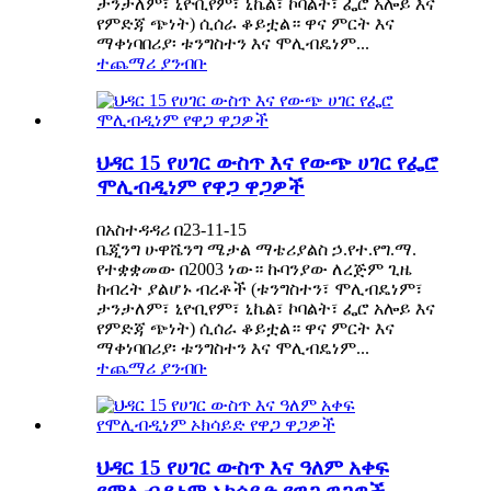
ታንታለም፣ ኒዮቢየም፣ ኒኬል፣ ኮባልት፣ ፌሮ አሎይ እና
የምድጃ ጭነት) ሲሰራ ቆይቷል። ዋና ምርት እና
ማቀነባበሪያ፡ ቱንግስተን እና ሞሊብዴነም...
ተጨማሪ ያንብቡ
ህዳር 15 የሀገር ውስጥ እና የውጭ ሀገር የፌሮ
ሞሊብዲነም የዋጋ ዋጋዎች
በአስተዳዳሪ በ23-11-15
ቤጂንግ ሁዋሼንግ ሜታል ማቴሪያልስ ኃ.የተ.የግ.ማ.
የተቋቋመው በ2003 ነው። ኩባንያው ለረጅም ጊዜ
ከብረት ያልሆኑ ብረቶች (ቱንግስተን፣ ሞሊብዴነም፣
ታንታለም፣ ኒዮቢየም፣ ኒኬል፣ ኮባልት፣ ፌሮ አሎይ እና
የምድጃ ጭነት) ሲሰራ ቆይቷል። ዋና ምርት እና
ማቀነባበሪያ፡ ቱንግስተን እና ሞሊብዴነም...
ተጨማሪ ያንብቡ
ህዳር 15 የሀገር ውስጥ እና ዓለም አቀፍ