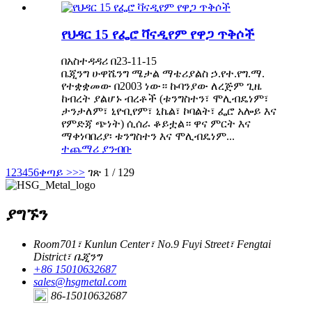
የህዳር 15 የፌሮ ቫናዲየም የዋጋ ጥቅሶች
በአስተዳዳሪ በ23-11-15
ቤጂንግ ሁዋሼንግ ሜታል ማቴሪያልስ ኃ.የተ.የግ.ማ.
የተቋቋመው በ2003 ነው። ኩባንያው ለረጅም ጊዜ
ከብረት ያልሆኑ ብረቶች (ቱንግስተን፣ ሞሊብዴነም፣
ታንታለም፣ ኒዮቢየም፣ ኒኬል፣ ኮባልት፣ ፌሮ አሎይ እና
የምድጃ ጭነት) ሲሰራ ቆይቷል። ዋና ምርት እና
ማቀነባበሪያ፡ ቱንግስተን እና ሞሊብዴነም...
ተጨማሪ ያንብቡ
1
2
3
4
5
6
ቀጣይ >
>>
ገጽ 1 / 129
ያግኙን
Room701፣ Kunlun Center፣ No.9 Fuyi Street፣ Fengtai
District፣ ቤጂንግ
+86 15010632687
sales@hsgmetal.com
86-15010632687