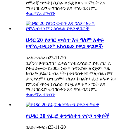
የምድጃ ጭነት) ሲሰራ ቆይቷል። ዋና ምርት እና
ማቀነባበሪያ፡ ቱንግስተን እና ሞሊብዴነም...
ተጨማሪ ያንብቡ
ህዳር 20 የሀገር ውስጥ እና ዓለም አቀፍ
የሞሊብዲነም ኦክሳይድ የዋጋ ዋጋዎች
በአስተዳዳሪ በ23-11-20
ቤጂንግ ሁዋሼንግ ሜታል ማቴሪያልስ ኃ.የተ.የግ.ማ.
የተቋቋመው በ2003 ነው። ኩባንያው ለረጅም ጊዜ
ከብረት ያልሆኑ ብረቶች (ቱንግስተን፣ ሞሊብዴነም፣
ታንታለም፣ ኒዮቢየም፣ ኒኬል፣ ኮባልት፣ ፌሮ አሎይ እና
የምድጃ ጭነት) ሲሰራ ቆይቷል። ዋና ምርት እና
ማቀነባበሪያ፡ ቱንግስተን እና ሞሊብዴነም...
ተጨማሪ ያንብቡ
የህዳር 20 የፌሮ ቱንግስተን የዋጋ ጥቅሶች
በአስተዳዳሪ በ23-11-20