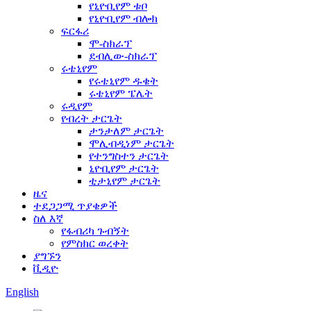
የኒዮቢየም ቱቦ
የኒዮቢየም ብሎክ
ፍርፋሪ
ሞ-ስክራፕ
ደብሊው-ስክራፕ
ሩቴኒየም
የሩቴኒየም ዱቄት
ሩቴኒየም ፔሌት
ሩዲየም
የብረት ታርጌት
ታንታለም ታርጌት
ሞሊብዲነም ታርጌት
የተንግስተን ታርጌት
ኒዮቢየም ታርጌት
ቲታኒየም ታርጌት
ዜና
ተደጋጋሚ ጥያቄዎች
ስለ እኛ
የፋብሪካ ጉብኝት
የምስክር ወረቀት
ያግኙን
ቪዲዮ
English