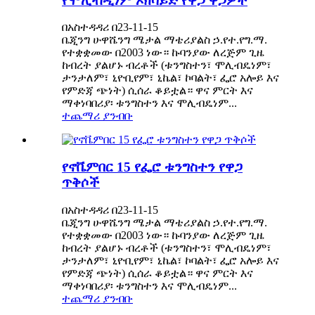
የሞሊብዲነም ኦክሳይድ የዋጋ ዋጋዎች
በአስተዳዳሪ በ23-11-15
ቤጂንግ ሁዋሼንግ ሜታል ማቴሪያልስ ኃ.የተ.የግ.ማ.
የተቋቋመው በ2003 ነው። ኩባንያው ለረጅም ጊዜ
ከብረት ያልሆኑ ብረቶች (ቱንግስተን፣ ሞሊብዴነም፣
ታንታለም፣ ኒዮቢየም፣ ኒኬል፣ ኮባልት፣ ፌሮ አሎይ እና
የምድጃ ጭነት) ሲሰራ ቆይቷል። ዋና ምርት እና
ማቀነባበሪያ፡ ቱንግስተን እና ሞሊብዴነም...
ተጨማሪ ያንብቡ
የኖቬምበር 15 የፌሮ ቱንግስተን የዋጋ
ጥቅሶች
በአስተዳዳሪ በ23-11-15
ቤጂንግ ሁዋሼንግ ሜታል ማቴሪያልስ ኃ.የተ.የግ.ማ.
የተቋቋመው በ2003 ነው። ኩባንያው ለረጅም ጊዜ
ከብረት ያልሆኑ ብረቶች (ቱንግስተን፣ ሞሊብዴነም፣
ታንታለም፣ ኒዮቢየም፣ ኒኬል፣ ኮባልት፣ ፌሮ አሎይ እና
የምድጃ ጭነት) ሲሰራ ቆይቷል። ዋና ምርት እና
ማቀነባበሪያ፡ ቱንግስተን እና ሞሊብዴነም...
ተጨማሪ ያንብቡ