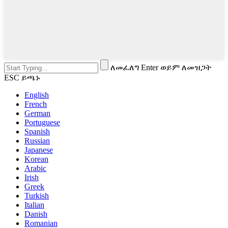
ለመፈለግ Enter ወይም ለመዝጋት
ESC ይጫኑ
English
French
German
Portuguese
Spanish
Russian
Japanese
Korean
Arabic
Irish
Greek
Turkish
Italian
Danish
Romanian