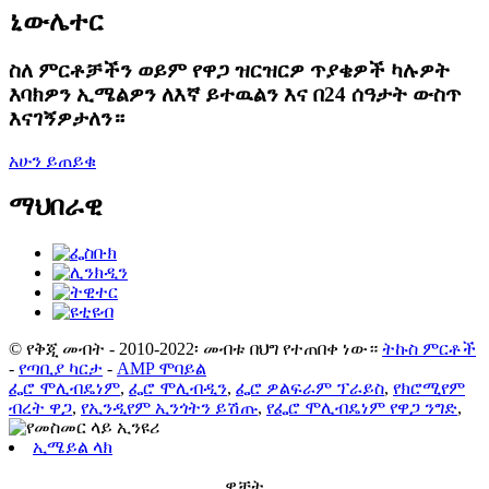
ኒውሌተር
ስለ ምርቶቻችን ወይም የዋጋ ዝርዝርዎ ጥያቄዎች ካሉዎት
እባክዎን ኢሜልዎን ለእኛ ይተዉልን እና በ24 ሰዓታት ውስጥ
እናገኝዎታለን።
አሁን ይጠይቁ
ማህበራዊ
© የቅጂ መብት - 2010-2022፡ መብቱ በህግ የተጠበቀ ነው።
ትኩስ ምርቶች
-
የጣቢያ ካርታ
-
AMP ሞባይል
ፌሮ ሞሊብዴነም
,
ፌሮ ሞሊብዲን
,
ፌሮ ዎልፍራም ፕራይስ
,
የክሮሚየም
ብረት ዋጋ
,
የኢንዲየም ኢንጎትን ይሽጡ
,
የፌሮ ሞሊብዴነም የዋጋ ንግድ
,
ኢሜይል ላክ
ዌቻት