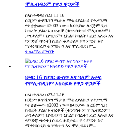
ሞሊብዲነም የዋጋ ዋጋዎች
በአስተዳዳሪ በ23-11-16
ቤጂንግ ሁዋሼንግ ሜታል ማቴሪያልስ ኃ.የተ.የግ.ማ.
የተቋቋመው በ2003 ነው። ኩባንያው ለረጅም ጊዜ
ከብረት ያልሆኑ ብረቶች (ቱንግስተን፣ ሞሊብዴነም፣
ታንታለም፣ ኒዮቢየም፣ ኒኬል፣ ኮባልት፣ ፌሮ አሎይ እና
የምድጃ ጭነት) ሲሰራ ቆይቷል። ዋና ምርት እና
ማቀነባበሪያ፡ ቱንግስተን እና ሞሊብዴነም...
ተጨማሪ ያንብቡ
ህዳር 16 የሀገር ውስጥ እና ዓለም አቀፍ
የሞሊብዲነም ኦክሳይድ የዋጋ ዋጋዎች
በአስተዳዳሪ በ23-11-16
ቤጂንግ ሁዋሼንግ ሜታል ማቴሪያልስ ኃ.የተ.የግ.ማ.
የተቋቋመው በ2003 ነው። ኩባንያው ለረጅም ጊዜ
ከብረት ያልሆኑ ብረቶች (ቱንግስተን፣ ሞሊብዴነም፣
ታንታለም፣ ኒዮቢየም፣ ኒኬል፣ ኮባልት፣ ፌሮ አሎይ እና
የምድጃ ጭነት) ሲሰራ ቆይቷል። ዋና ምርት እና
ማቀነባበሪያ፡ ቱንግስተን እና ሞሊብዴነም...