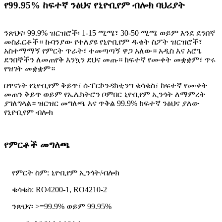
የ99.95% ከፍተኛ ንፅህና የኒዮቢየም ብሎክ ባህሪያት
ንጽህና፡ 99.9% ዝርዝሮች፡ 1-15 ሚሜ፣ 30-50 ሚሜ ወይም እንደ ደንበኛ
መስፈርቶች። ኩባንያው የተለያዩ የኒዮቢየም ዱቄት ስፖት ዝርዝሮች፣
አስተማማኝ የምርት ጥራት፣ ተመጣጣኝ ዋጋ አለው። አዲስ እና አሮጌ
ደንበኞችን ለመጠየቅ እንኳን ደህና መጡ። ከፍተኛ የሙቀት መቋቋም፣ ጥሩ
የዝገት መቋቋም።
በዋናነት የኒዮቢየም ቅይጥ፣ ሱፐርኮንዳክቲንግ ቁሳቁስ፣ ከፍተኛ የሙቀት
መጠን ቅይጥ ወይም የኤሌክትሮን ቦምበር ኒዮቢየም ኢንጎት ለማምረት
ያገለግላል። ዝርዝር መግለጫ እና ጥቅል 99.9% ከፍተኛ ንፅህና ያለው
የኒዮቢየም ብሎክ
የምርቶች መግለጫ
የምርት ስም: ኒዮቢየም ኢንጎት/ብሎክ
ቁሳቁስ: RO4200-1, RO4210-2
ንጽህና፡ >=99.9% ወይም 99.95%