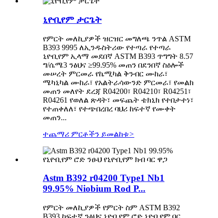
ኒዮቢየም ታርጌት
የምርት መለኪያዎች ዝርዝር መግለጫ ንጥል ASTM
B393 9995 ለኢንዱስትሪው የተጣራ የተጣራ
ኒዮቢየም ኢላማ መደበኛ ASTM B393 ጥግግት 8.57
ግ/ሴሜ3 ንፅህና ≥99.95% መጠን በደንበኛ ስዕሎች
መሠረት ምርመራ የኬሚካል ቅንብር ሙከራ፣
ሜካኒካል ሙከራ፣ የአልትራሳውንድ ምርመራ፣ የመልክ
መጠን መለየት ደረጃ R04200፣ R04210፣ R04251፣
R04261 የወለል ጽዳት፣ መፍጨት ቴክኒክ የተበታተነ፣
የተጠቀለለ፣ የተጭበረበረ ባህሪ ከፍተኛ የሙቀት
መጠን...
ተጨማሪ ምርቶችን ይመልከቱ
>
Astm B392 r04200 Type1 Nb1
99.95% Niobium Rod P...
የምርት መለኪያዎች የምርት ስም ASTM B392
B393 ከፍተኛ ንፅህና ኒዮቢየም ሮድ ኒዮቢየም ባር