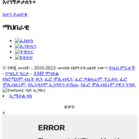
እናገኝዎታለን።
አሁን ይጠይቁ
ማህበራዊ
© የቅጂ መብት - 2010-2022፡ መብቱ በህግ የተጠበቀ ነው።
ትኩስ ምርቶች
-
የጣቢያ ካርታ
-
AMP ሞባይል
የክሮሚየም ብረት ዋጋ
,
ፌሮ ሞሊብዲን
,
ፌሮ ዎልፍራም ፕራይስ
,
ፌሮ
ሞሊብዴነም
,
የኢንዲየም ኢንጎትን ይሽጡ
,
የፌሮ ሞሊብዴነም የዋጋ ንግድ
,
ኢሜይል ላክ
ዌቻት
x