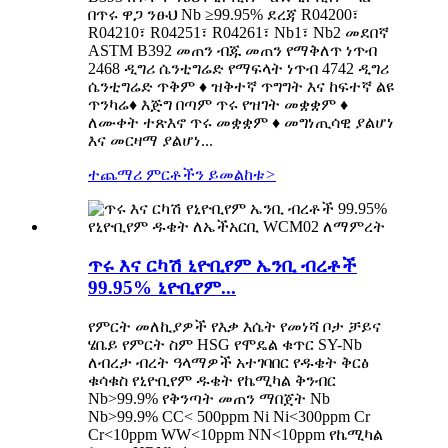
በጥሩ ዋጋ ንፁህ Nb ≥99.95% ደረጃ R04200፣
R04210፣ R04251፣ R04261፣ Nb1፣ Nb2 መደበኛ
ASTM B392 መጠን ብጁ መጠን የማቅለጥ ነጥብ
2468 ዲግሪ ሴንቲግሬድ የማፍላት ነጥብ 4742 ዲግሪ
ሴንቲግሬድ ጥቅም ♦ ዝቅተኛ ጥግግት እና ከፍተኛ ልዩ
ጥንካሬ♦ እጅግ በጣም ጥሩ የዝገት መቋቋም ♦
ለሙቀት ተጽእኖ ጥሩ መቋቋም ♦ መግነጢሳዊ ያልሆነ
እና መርዛማ ያልሆነ...
ተጨማሪ ምርቶችን ይመልከቱ
>
ጥሩ እና ርካሽ ኒዮቢየም ኤንቢ ብረቶች
99.95% ኒዮቢየም...
የምርት መለኪያዎች የእቃ እሴት የመነሻ ቦታ ቻይና
ሄቤይ የምርት ስም HSG የሞዴል ቁጥር SY-Nb
ለብረታ ብረት ዓላማዎች አተገባበር የዱቄት ቅርፅ
ቁሳቁስ የኒዮቢየም ዱቄት የኬሚካል ቅንብር
Nb>99.9% የቅንጣት መጠን ማበጀት Nb
Nb>99.9% CC< 500ppm Ni Ni<300ppm Cr
Cr<10ppm WW<10ppm NN<10ppm የኬሚካል