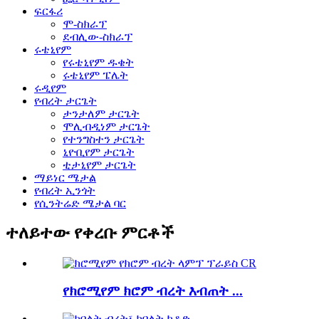
ፍርፋሪ
ሞ-ስክራፕ
ደብሊው-ስክራፕ
ሩቴኒየም
የሩቴኒየም ዱቄት
ሩቴኒየም ፔሌት
ሩዲየም
የብረት ታርጌት
ታንታለም ታርጌት
ሞሊብዲነም ታርጌት
የተንግስተን ታርጌት
ኒዮቢየም ታርጌት
ቲታኒየም ታርጌት
ማይነር ሜታል
የብረት ኢንጎት
የሲንትሬድ ሜታል ባር
ተለይተው የቀረቡ ምርቶች
የክሮሚየም ክሮም ብረት እብጠት ...