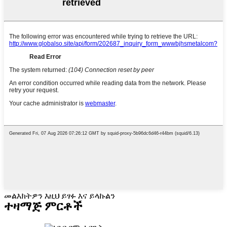
መልእክትዎን እዚህ ይፃፉ እና ይላኩልን
ተዛማጅ ምርቶች