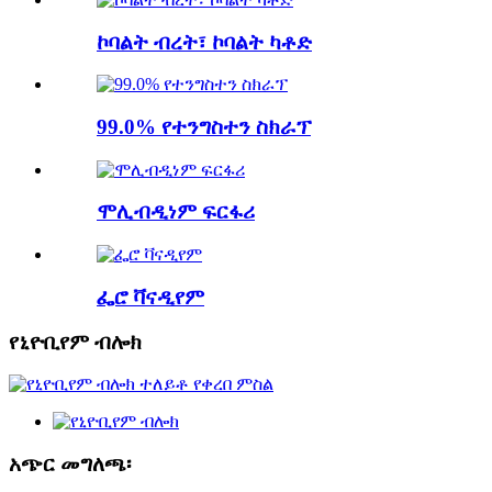
ኮባልት ብረት፣ ኮባልት ካቶድ
99.0% የተንግስተን ስክራፕ
ሞሊብዲነም ፍርፋሪ
ፌሮ ቫናዲየም
የኒዮቢየም ብሎክ
አጭር መግለጫ፡