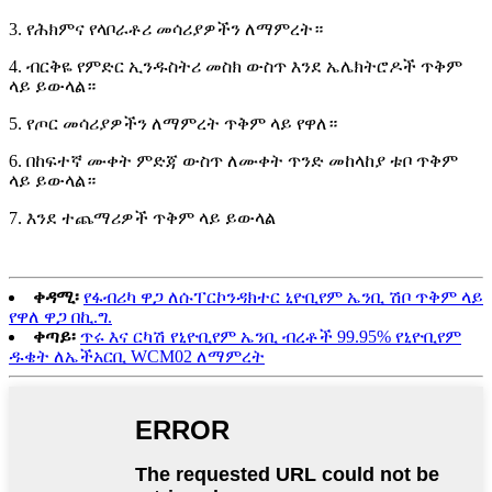
3. የሕክምና የላቦራቶሪ መሳሪያዎችን ለማምረት።
4. ብርቅዬ የምድር ኢንዱስትሪ መስክ ውስጥ እንደ ኤሌክትሮዶች ጥቅም
ላይ ይውላል።
5. የጦር መሳሪያዎችን ለማምረት ጥቅም ላይ የዋለ።
6. በከፍተኛ ሙቀት ምድጃ ውስጥ ለሙቀት ጥንድ መከላከያ ቱቦ ጥቅም
ላይ ይውላል።
7. እንደ ተጨማሪዎች ጥቅም ላይ ይውላል
ቀዳሚ፡
የፋብሪካ ዋጋ ለሱፐርኮንዳክተር ኒዮቢየም ኤንቢ ሽቦ ጥቅም ላይ
የዋለ ዋጋ በኪ.ግ.
ቀጣይ፡
ጥሩ እና ርካሽ የኒዮቢየም ኤንቢ ብረቶች 99.95% የኒዮቢየም
ዱቄት ለኤችአርቢ WCM02 ለማምረት