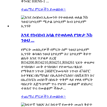
ቅንብር HRNb-1 ...
ተጨማሪ ምርቶችን ይመልከቱ
>
እንደ የስብስብ አባል የተወለወለ የገጽታ Nb
ንፁህ ...
የምርት መለኪያዎች የምርት ስም ንፁህ ኒዮቢየም
ኢንጎት ቁሳቁስ ንፁህ ኒዮቢየም እና ኒዮቢየም ቅይጥ
ልኬት እንደ ጥያቄዎ ደረጃ
RO4200.RO4210,R04251,R04261 ሂደት ቀዝቃዛ
ተንከባሎ፣ ሙቅ ተንከባሎ፣ የተወጣጠ ባህሪይ
የማቅለጥ ነጥብ፡ 2468℃የመፍላት ነጥብ፡ 4744℃
አተገባበር በኬሚካል፣ በኤሌክትሮኒክስ፣ በአቪዬሽን እና
በኤሮስፔስ መስኮች በስፋት ጥቅም ላይ የዋለ የምርት
ባህሪያት እጅግ በጣም ጥሩ የዝገት መቋቋም ለሄክታር
ተጽእኖ ጥሩ የመቋቋም ችሎታ...
ተጨማሪ ምርቶችን ይመልከቱ
>