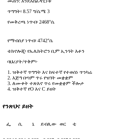
መጠን: እንደአስፈላጊነቱ
ጥግግት፡ 8.57 ግ/ሴሜ 3
የመቅረጫ ነጥብ፡ 2468°ሴ
የማብሰያ ነጥብ፡ 4742°ሴ
ቴክኖሎጂ፡ የኤሌክትሮን ቢም ኢንጎት እቶን
ባህሪያት/ጥቅም፦
1. ዝቅተኛ ጥግግት እና ከፍተኛ የተወሰነ ጥንካሬ
2. እጅግ በጣም ጥሩ የዝገት መቋቋም
3. ለሙቀት ተጽእኖ ጥሩ የመቋቋም ችሎታ
4. ዝቅተኛ የO እና C ይዘት
የንጽህና ይዘት
ፌ
ሲ
ኒ
ደብሊው
ወር
ቲ