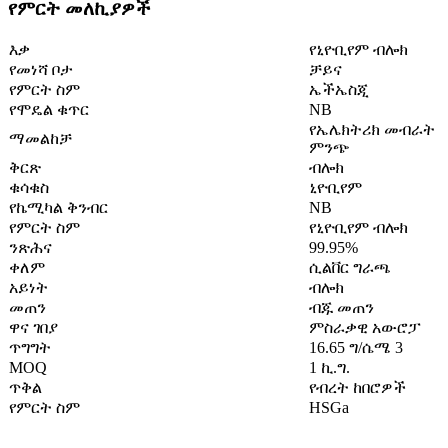
የምርት መለኪያዎች
እቃ
የኒዮቢየም ብሎክ
የመነሻ ቦታ
ቻይና
የምርት ስም
ኤችኤስጂ
የሞዴል ቁጥር
NB
የኤሌክትሪክ መብራት
ማመልከቻ
ምንጭ
ቅርጽ
ብሎክ
ቁሳቁስ
ኒዮቢየም
የኬሚካል ቅንብር
NB
የምርት ስም
የኒዮቢየም ብሎክ
ንጽሕና
99.95%
ቀለም
ሲልቨር ግራጫ
አይነት
ብሎክ
መጠን
ብጁ መጠን
ዋና ገበያ
ምስራቃዊ አውሮፓ
ጥግግት
16.65 ግ/ሴሜ 3
MOQ
1 ኪ.ግ.
ጥቅል
የብረት ከበሮዎች
የምርት ስም
HSGa