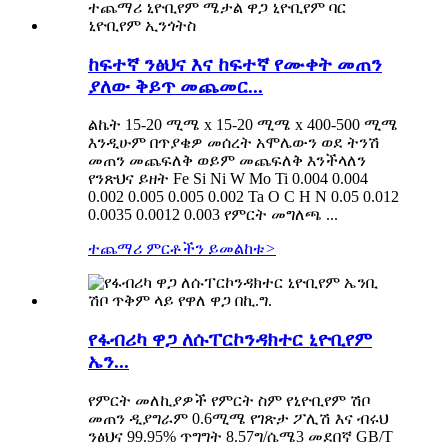
ከፍተኛ ንፅህና እና ከፍተኛ የሙቀት መጠን
ያለው ቅይጥ መጨመር...
ልኬት 15-20 ሚሜ x 15-20 ሚሜ x 400-500 ሚሜ
እንዲሁም በጥያቄዎ መሰረት አሞሌውን ወደ ትንሽ
መጠን መጨፍለቅ ወይም መጨፍለቅ እንችላለን
የንጽህና ይዘት Fe Si Ni W Mo Ti 0.004 0.004
0.002 0.005 0.005 0.002 Ta O C H N 0.05 0.012
0.0035 0.0012 0.003 የምርት መግለጫ ...
ተጨማሪ ምርቶችን ይመልከቱ
>
የፋብሪካ ዋጋ ለሱፐርኮንዳክተር ኒዮቢየም
ኤን...
የምርት መለኪያዎች የምርት ስም የኒዮቢየም ሽቦ
መጠን ዲያግራም 0.6ሚሜ የገጽታ ፖሊሽ እና ብሩህ
ንፅህና 99.95% ጥግግት 8.57ግ/ሴሜ3 መደበኛ GB/T