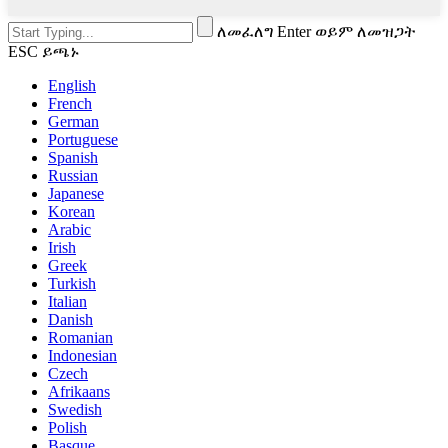
ለመፈለግ Enter ወይም ለመዝጋት
ESC ይጫኑ
English
French
German
Portuguese
Spanish
Russian
Japanese
Korean
Arabic
Irish
Greek
Turkish
Italian
Danish
Romanian
Indonesian
Czech
Afrikaans
Swedish
Polish
Basque