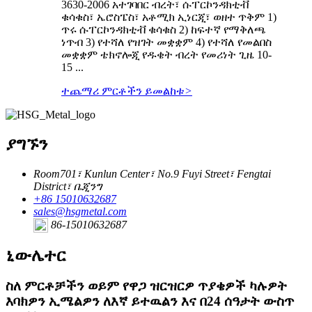
3630-2006 አተገባበር ብረት፣ ሱፐርኮንዳክቲቭ
ቁሳቁስ፣ ኤሮስፔስ፣ አቶሚክ ኢነርጂ፣ ወዘተ ጥቅም 1)
ጥሩ ሱፐርኮንዳክቲቭ ቁሳቁስ 2) ከፍተኛ የማቅለጫ
ነጥብ 3) የተሻለ የዝገት መቋቋም 4) የተሻለ የመልበስ
መቋቋም ቴክኖሎጂ የዱቄት ብረት የመሪነት ጊዜ 10-
15 ...
ተጨማሪ ምርቶችን ይመልከቱ
>
ያግኙን
Room701፣ Kunlun Center፣ No.9 Fuyi Street፣ Fengtai
District፣ ቤጂንግ
+86 15010632687
sales@hsgmetal.com
86-15010632687
ኒውሌተር
ስለ ምርቶቻችን ወይም የዋጋ ዝርዝርዎ ጥያቄዎች ካሉዎት
እባክዎን ኢሜልዎን ለእኛ ይተዉልን እና በ24 ሰዓታት ውስጥ