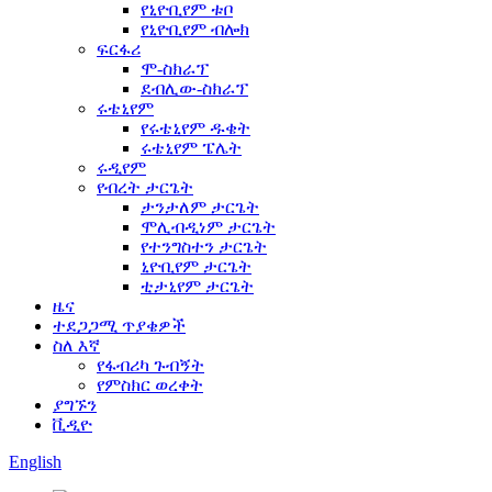
የኒዮቢየም ቱቦ
የኒዮቢየም ብሎክ
ፍርፋሪ
ሞ-ስክራፕ
ደብሊው-ስክራፕ
ሩቴኒየም
የሩቴኒየም ዱቄት
ሩቴኒየም ፔሌት
ሩዲየም
የብረት ታርጌት
ታንታለም ታርጌት
ሞሊብዲነም ታርጌት
የተንግስተን ታርጌት
ኒዮቢየም ታርጌት
ቲታኒየም ታርጌት
ዜና
ተደጋጋሚ ጥያቄዎች
ስለ እኛ
የፋብሪካ ጉብኝት
የምስክር ወረቀት
ያግኙን
ቪዲዮ
English