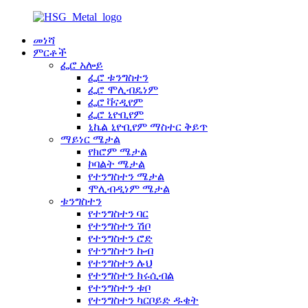
መነሻ
ምርቶች
ፌሮ አሎይ
ፌሮ ቱንግስተን
ፌሮ ሞሊብዴነም
ፌሮ ቫናዲየም
ፌሮ ኒዮቢየም
ኒኬል ኒዮቢየም ማስተር ቅይጥ
ማይነር ሜታል
የክሮም ሜታል
ኮባልት ሜታል
የተንግስተን ሜታል
ሞሊብዲነም ሜታል
ቱንግስተን
የተንግስተን ባር
የተንግስተን ሽቦ
የተንግስተን ሮድ
የተንግስተን ኩብ
የተንግስተን ሉህ
የተንግስተን ክሩሲብል
የተንግስተን ቱቦ
የተንግስተን ካርቦይድ ዱቄት