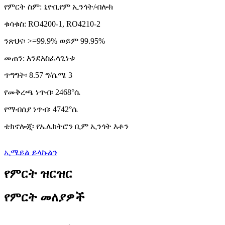
የምርት ስም: ኒዮቢየም ኢንጎት/ብሎክ
ቁሳቁስ: RO4200-1, RO4210-2
ንጽህና፡ >=99.9% ወይም 99.95%
መጠን: እንደአስፈላጊነቱ
ጥግግት፡ 8.57 ግ/ሴሜ 3
የመቅረጫ ነጥብ፡ 2468°ሴ
የማብሰያ ነጥብ፡ 4742°ሴ
ቴክኖሎጂ፡ የኤሌክትሮን ቢም ኢንጎት እቶን
ኢሜይል ይላኩልን
የምርት ዝርዝር
የምርት መለያዎች