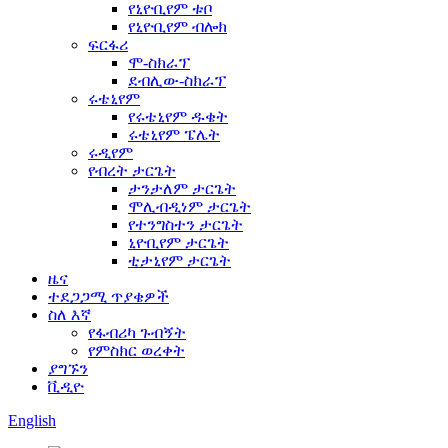
የኒዮቢየም ቱቦ
የኒዮቢየም ብሎክ
ፍርፋሪ
ሞ-ስክራፕ
ደብሊው-ስክራፕ
ሩቴኒየም
የሩቴኒየም ዱቄት
ሩቴኒየም ፔሌት
ሩዲየም
የብረት ታርጌት
ታንታለም ታርጌት
ሞሊብዲነም ታርጌት
የተንግስተን ታርጌት
ኒዮቢየም ታርጌት
ቲታኒየም ታርጌት
ዜና
ተደጋጋሚ ጥያቄዎች
ስለ እኛ
የፋብሪካ ጉብኝት
የምስክር ወረቀት
ያግኙን
ቪዲዮ
English