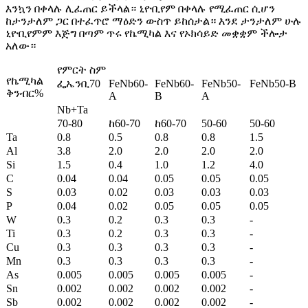
እንኳን በቀላሉ ሊፈጠር ይችላል። ኒዮቢየም በቀላሉ የሚፈጠር ሲሆን
ከታንታለም ጋር በተፈጥሮ ማዕድን ውስጥ ይከሰታል። እንደ ታንታለም ሁሉ
ኒዮቢየምም እጅግ በጣም ጥሩ የኬሚካል እና የኦክሳይድ መቋቋም ችሎታ
አለው።
የምርት ስም
የኬሚካል
ፌኤንቢ70
FeNb60-
FeNb60-
FeNb50-
FeNb50-B
ቅንብር%
A
B
A
Nb+Ta
70-80
ከ60-70
ከ60-70
50-60
50-60
Ta
0.8
0.5
0.8
0.8
1.5
Al
3.8
2.0
2.0
2.0
2.0
Si
1.5
0.4
1.0
1.2
4.0
C
0.04
0.04
0.05
0.05
0.05
S
0.03
0.02
0.03
0.03
0.03
P
0.04
0.02
0.05
0.05
0.05
W
0.3
0.2
0.3
0.3
-
Ti
0.3
0.2
0.3
0.3
-
Cu
0.3
0.3
0.3
0.3
-
Mn
0.3
0.3
0.3
0.3
-
As
0.005
0.005
0.005
0.005
-
Sn
0.002
0.002
0.002
0.002
-
Sb
0.002
0.002
0.002
0.002
-