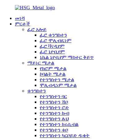
መነሻ
ምርቶች
ፌሮ አሎይ
ፌሮ ቱንግስተን
ፌሮ ሞሊብዴነም
ፌሮ ቫናዲየም
ፌሮ ኒዮቢየም
ኒኬል ኒዮቢየም ማስተር ቅይጥ
ማይነር ሜታል
የክሮም ሜታል
ኮባልት ሜታል
የተንግስተን ሜታል
ሞሊብዲነም ሜታል
ቱንግስተን
የተንግስተን ባር
የተንግስተን ሽቦ
የተንግስተን ሮድ
የተንግስተን ኩብ
የተንግስተን ሉህ
የተንግስተን ክሩሲብል
የተንግስተን ቱቦ
የተንግስተን ካርቦይድ ዱቄት