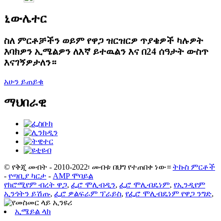
ኒውሌተር
ስለ ምርቶቻችን ወይም የዋጋ ዝርዝርዎ ጥያቄዎች ካሉዎት
እባክዎን ኢሜልዎን ለእኛ ይተዉልን እና በ24 ሰዓታት ውስጥ
እናገኝዎታለን።
አሁን ይጠይቁ
ማህበራዊ
© የቅጂ መብት - 2010-2022፡ መብቱ በህግ የተጠበቀ ነው።
ትኩስ ምርቶች
-
የጣቢያ ካርታ
-
AMP ሞባይል
የክሮሚየም ብረት ዋጋ
,
ፌሮ ሞሊብዲን
,
ፌሮ ሞሊብዴነም
,
የኢንዲየም
ኢንጎትን ይሽጡ
,
ፌሮ ዎልፍራም ፕራይስ
,
የፌሮ ሞሊብዴነም የዋጋ ንግድ
,
ኢሜይል ላክ