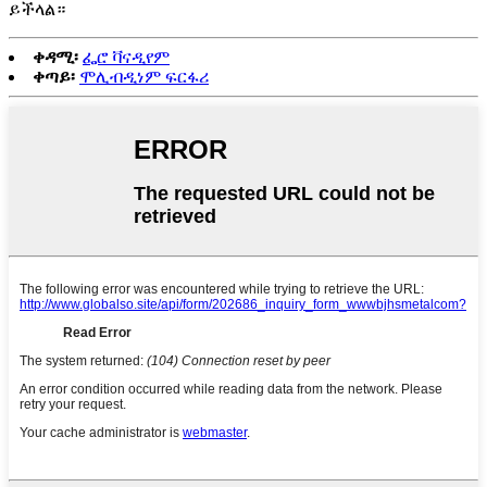
ይችላል።
ቀዳሚ፡
ፌሮ ቫናዲየም
ቀጣይ፡
ሞሊብዲነም ፍርፋሪ