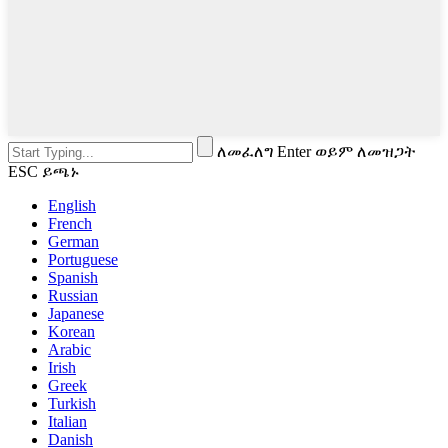
ለመፈለግ Enter ወይም ለመዝጋት
ESC ይጫኑ
English
French
German
Portuguese
Spanish
Russian
Japanese
Korean
Arabic
Irish
Greek
Turkish
Italian
Danish