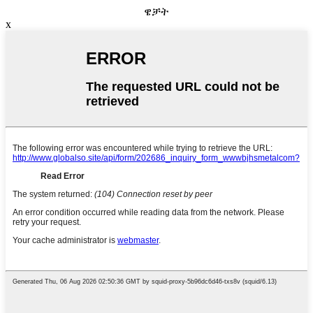
ዌቻት
x