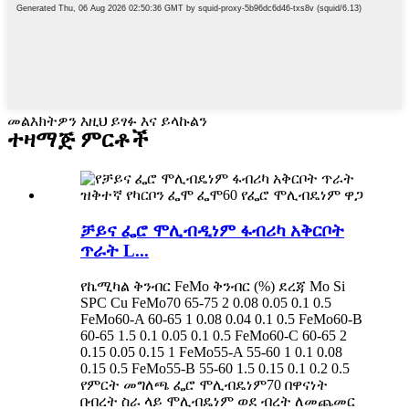
መልእክትዎን እዚህ ይፃፉ እና ይላኩልን
ተዛማጅ ምርቶች
ቻይና ፌሮ ሞሊብዲነም ፋብሪካ አቅርቦት
ጥራት L...
የኬሚካል ቅንብር FeMo ቅንብር (%) ደረጃ Mo Si
SPC Cu FeMo70 65-75 2 0.08 0.05 0.1 0.5
FeMo60-A 60-65 1 0.08 0.04 0.1 0.5 FeMo60-B
60-65 1.5 0.1 0.05 0.1 0.5 FeMo60-C 60-65 2
0.15 0.05 0.15 1 FeMo55-A 55-60 1 0.1 0.08
0.15 0.5 FeMo55-B 55-60 1.5 0.15 0.1 0.2 0.5
የምርት መግለጫ ፌሮ ሞሊብዴነም70 በዋናነት
በብረት ስራ ላይ ሞሊብዴነም ወደ ብረት ለመጨመር