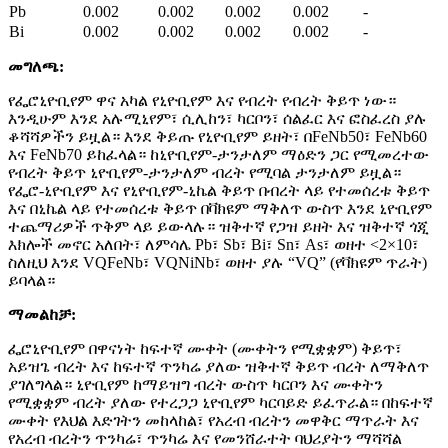
Pb
0.002
0.002
0.002
0.002
-
Bi
0.002
0.002
0.002
0.002
-
መግለጫ
:
የፌሮኒዮቢየም ዋና አካል የኒዮቢየም እና የብረት የብረት ቅይጥ ነው።
እንዲሁም እንደ አሉሚኒየም፣ ሲሊከን፣ ካርቦን፣ ሰልፈር እና ፎስፈረስ ያሉ
ቆሻሻዎችን ይዟል። እንደ ቅይጡ የኒዮቢየም ይዘት፣ በFeNb50፣ FeNb60
እና FeNb70 ይከፈላል። ከኒዮቢየም-ታንታለም ማዕድን ጋር የሚመረተው
የብረት ቅይጥ ኒዮቢየም-ታንታለም ብረት የሚባል ታንታለም ይዟል።
የፌሮ-ኒዮቢየም እና የኒዮቢየም-ኒኬል ቅይጥ በብረት ላይ የተመሰረቱ ቅይጥ
እና በኒኬል ላይ የተመሰረቱ ቅይጥ በቫክዩም ማቅለጥ ውስጥ እንደ ኒዮቢየም
ተጨማሪዎች ጥቅም ላይ ይውላሉ። ዝቅተኛ የጋዝ ይዘት እና ዝቅተኛ ጎጂ
እክሎች መኖር አለበት፣ ለምሳሌ Pb፣ Sb፣ Bi፣ Sn፣ As፣ ወዘተ <2×10፣
ስለዚህ እንደ VQFeNb፣ VQNiNb፣ ወዘተ ያሉ “VQ” (የቫክዩም ጥራት)
ይባላል።
ማመልከቻ
:
ፌሮኒዮቢየም በዋናነት ከፍተኛ ሙቀት (ሙቀትን የሚቋቋም) ቅይጥ፣
አይዝጌ ብረት እና ከፍተኛ ጥንካሬ ያለው ዝቅተኛ ቅይጥ ብረት ለማቅለጥ
ያገለግላል። ኒዮቢየም ከማይዝግ ብረት ውስጥ ካርቦን እና ሙቀትን
የሚቋቋም ብረት ያለው የተረጋጋ ኒዮቢየም ካርባይድ ይፈጥራል። በከፍተኛ
ሙቀት የእህል እድገትን መከላከል፣ የአረብ ብረትን መዋቅር ማጥራት እና
የአረብ ብረትን ጥንካሬ፣ ጥንካሬ እና የመንሸራተት ባህሪያትን ማሻሻል