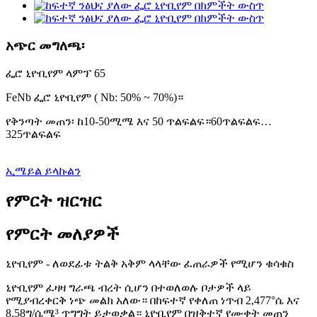
አጭር መግለጫ፡
ፌሮ ኒዮቢየም ላምፕ 65
FeNb ፌሮ ኒዮቢየም ( Nb: 50% ~ 70%)።
የቅንጣት መጠን፡ ከ10-50ሚሜ እና 50 ጥልፍልፍ።60ጥልፍልፍ…
325ጥልፍልፍ
ኢሜይል ይላኩልን
የምርት ዝርዝር
የምርት መለያዎች
ኒዮቢየም - ለወደፊቱ ትልቅ አቅም ላላቸው ፈጠራዎች የሚሆን ቁሳቁስ
ኒዮቢየም ፈዛዛ ግራጫ ብረት ሲሆን በተወለወሉ ቦታዎች ላይ
የሚያብረቀርቅ ነጭ መልክ አለው። በከፍተኛ የቀለጠ ነጥብ 2,477°ሴ እና
8.58ግ/ሴሜ³ ጥግግት ይታወቃል። ኒዮቢየም በዝቅተኛ የሙቀት መጠን