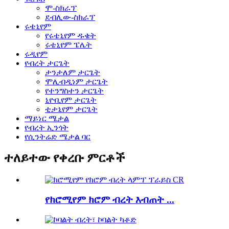
ሞ-ስክራፕ
ደብሊው-ስክራፕ
ሩቴኒየም
የሩቴኒየም ዱቄት
ሩቴኒየም ፔሌት
ሩዲየም
የብረት ታርጌት
ታንታለም ታርጌት
ሞሊብዲነም ታርጌት
የተንግስተን ታርጌት
ኒዮቢየም ታርጌት
ቲታኒየም ታርጌት
ማይነር ሜታል
የብረት ኢንጎት
የሲንትሬድ ሜታል ባር
ተለይተው የቀረቡ ምርቶች
የክሮሚየም ክሮም ብረት እብጠት ...