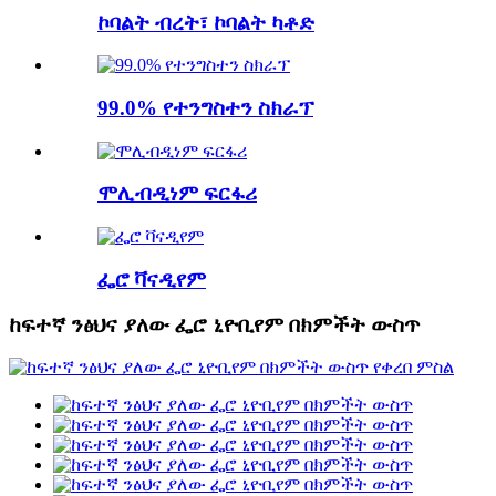
ኮባልት ብረት፣ ኮባልት ካቶድ
99.0% የተንግስተን ስክራፕ
ሞሊብዲነም ፍርፋሪ
ፌሮ ቫናዲየም
ከፍተኛ ንፅህና ያለው ፌሮ ኒዮቢየም በክምችት ውስጥ