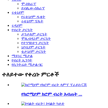
ሞ-ስክራፕ
ደብሊው-ስክራፕ
ሩቴኒየም
የሩቴኒየም ዱቄት
ሩቴኒየም ፔሌት
ሩዲየም
የብረት ታርጌት
ታንታለም ታርጌት
ሞሊብዲነም ታርጌት
የተንግስተን ታርጌት
ኒዮቢየም ታርጌት
ቲታኒየም ታርጌት
ማይነር ሜታል
የብረት ኢንጎት
የሲንትሬድ ሜታል ባር
ተለይተው የቀረቡ ምርቶች
የክሮሚየም ክሮም ብረት እብጠት ...