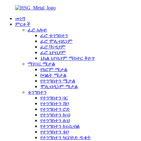
መነሻ
ምርቶች
ፌሮ አሎይ
ፌሮ ቱንግስተን
ፌሮ ሞሊብዴነም
ፌሮ ቫናዲየም
ፌሮ ኒዮቢየም
ኒኬል ኒዮቢየም ማስተር ቅይጥ
ማይነር ሜታል
የክሮም ሜታል
ኮባልት ሜታል
የተንግስተን ሜታል
ሞሊብዲነም ሜታል
ቱንግስተን
የተንግስተን ባር
የተንግስተን ሽቦ
የተንግስተን ሮድ
የተንግስተን ኩብ
የተንግስተን ሉህ
የተንግስተን ክሩሲብል
የተንግስተን ቱቦ
የተንግስተን ካርቦይድ ዱቄት