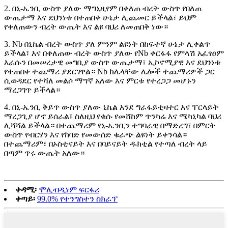
2. በኒ-ኤንቢ ውስጥ ያለው ማግኒዚየም በቀለጠ ብረት ውስጥ የበለጠ
ውጤታማ እና ደህንነቱ በተጠበቀ ሁኔታ ሊጨመር ይችላል፣ ይህም
የቀለጠውን ብረት ውጤት እና ልዩ ባህሪ ለመጠበቅ ነው።
3. Nb በኒኬል ብረት ውስጥ ያለ ምንም ልዩነት በከፍተኛ ሁኔታ ሊቀልጥ
ይችላል፣ እና በቀለጠው ብረት ውስጥ ያለው የNb ቀርፋፋ የምላሽ አፈፃፀም
እራሱን በመሠረታዊ መግቢያ ውስጥ ውጤታማ፣ ኢኮኖሚያዊ እና ደህንነቱ
የተጠበቀ ተጨማሪ ያደርገዋል። Nb ከሌላቸው ሌሎች ተጨማሪዎች ጋር
ሲወዳደር የተሻለ መልሶ ማግኛ አለው እና ምርቱ የተረጋጋ መሆኑን
ማረጋገጥ ይችላል።
4. በኒ-ኤንቢ ቅይጥ ውስጥ ያለው ኒኬል እንደ ግራፋይቲዛተር እና ፐርላይት
ማረጋጊያ ሆኖ ይሰራል፣ ስለዚህ የቁሱ የመሸከም ጥንካሬ እና ሜካኒካል ባህሪ
ሊሻሻል ይችላል። በተጨማሪም የኒ-ኤንቢን ተግባራዊ በማድረግ፣ በምርት
ውስጥ የብርሃን እና የከባድ የመውሰድ ቁራጭ ልዩነት ይቀንሳል።
በተጨማሪም፣ በኦስቲናይት እና በባይናይት ዱክቲል የተጣለ ብረት ላይ
በጣም ጥሩ ውጤት አለው።
ቀዳሚ፡
ሞሊብዲነም ፍርፋሪ
ቀጣይ፡
99.0% የተንግስተን ስክራፕ