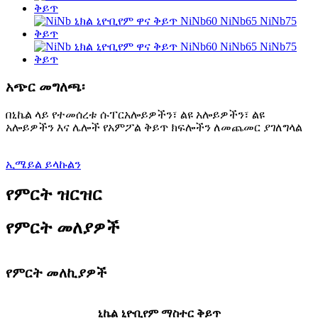
አጭር መግለጫ፡
በኒኬል ላይ የተመሰረቱ ሱፐርአሎይዎችን፣ ልዩ አሎይዎችን፣ ልዩ
አሎይዎችን እና ሌሎች የአምፖል ቅይጥ ክፍሎችን ለመጨመር ያገለግላል
ኢሜይል ይላኩልን
የምርት ዝርዝር
የምርት መለያዎች
የምርት መለኪያዎች
ኒኬል ኒዮቢየም ማስተር ቅይጥ