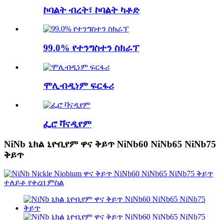
ኮባልት ብረት፣ ኮባልት ካቶድ
99.0% የተንግስተን ስክራፕ
ሞሊብዲነም ፍርፋሪ
ፌሮ ቫናዲየም
NiNb ኒክል ኒዮቢየም ዋና ቅይጥ NiNb60 NiNb65 NiNb75
ቅይጥ