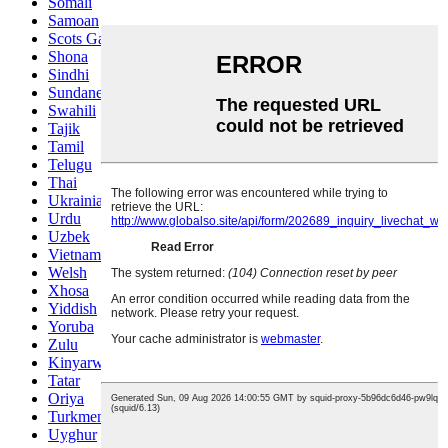
Somali
Samoan
Scots Gaelic
Shona
Sindhi
Sundanese
Swahili
Tajik
Tamil
Telugu
Thai
Ukrainian
Urdu
Uzbek
Vietnamese
Welsh
Xhosa
Yiddish
Yoruba
Zulu
Kinyarwanda
Tatar
Oriya
Turkmen
Uyghur