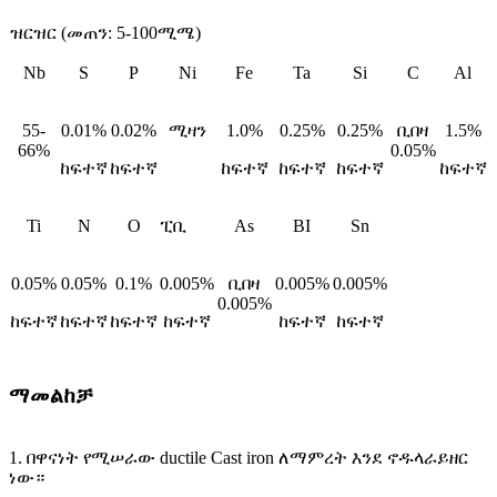
ዝርዝር (መጠን: 5-100ሚሜ)
Nb
S
P
Ni
Fe
Ta
Si
C
Al
55-
0.01%
0.02%
ሚዛን
1.0%
0.25%
0.25%
ቢበዛ
1.5%
66%
0.05%
ከፍተኛ
ከፍተኛ
ከፍተኛ
ከፍተኛ
ከፍተኛ
ከፍተኛ
Ti
N
O
ፒቢ
As
BI
Sn
0.05%
0.05%
0.1%
0.005%
ቢበዛ
0.005%
0.005%
0.005%
ከፍተኛ
ከፍተኛ
ከፍተኛ
ከፍተኛ
ከፍተኛ
ከፍተኛ
ማመልከቻ
1. በዋናነት የሚሠራው ductile Cast iron ለማምረት እንደ ኖዱላራይዘር
ነው።