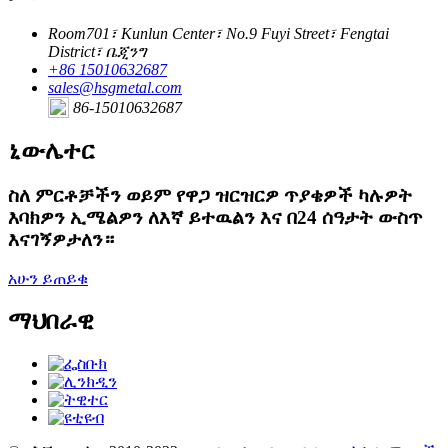
Room701፣ Kunlun Center፣ No.9 Fuyi Street፣ Fengtai
District፣ ቤጂንግ
+86 15010632687
sales@hsgmetal.com
86-15010632687
ኒውሌተር
ስለ ምርቶቻችን ወይም የዋጋ ዝርዝርዎ ጥያቄዎች ካሉዎት
እባክዎን ኢሜልዎን ለእኛ ይተዉልን እና በ24 ሰዓታት ውስጥ
እናገኝዎታለን።
አሁን ይጠይቁ
ማህበራዊ