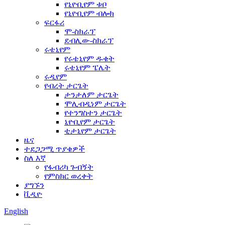
የኒዮቢየም ቱቦ
የኒዮቢየም ብሎክ
ፍርፋሪ
ሞ-ስክራፕ
ደብሊው-ስክራፕ
ሩቴኒየም
የሩቴኒየም ዱቄት
ሩቴኒየም ፔሌት
ሩዲየም
የብረት ታርጌት
ታንታለም ታርጌት
ሞሊብዲነም ታርጌት
የተንግስተን ታርጌት
ኒዮቢየም ታርጌት
ቲታኒየም ታርጌት
ዜና
ተደጋጋሚ ጥያቄዎች
ስለ እኛ
የፋብሪካ ጉብኝት
የምስክር ወረቀት
ያግኙን
ቪዲዮ
English