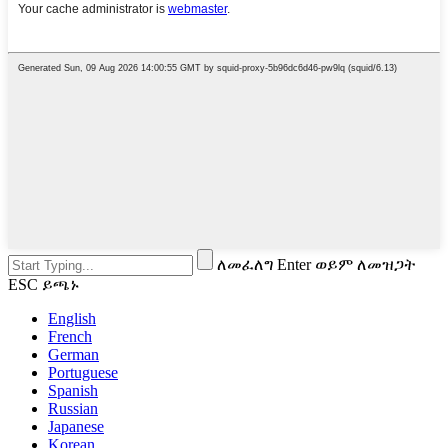
ለመፈለግ Enter ወይም ለመዝጋት
ESC ይጫኑ
English
French
German
Portuguese
Spanish
Russian
Japanese
Korean