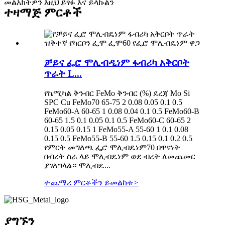
መልእክትዎን እዚህ ይፃፉ እና ይላኩልን
ተዛማጅ ምርቶች
ቻይና ፌሮ ሞሊብዲነም ፋብሪካ አቅርቦት
ጥራት L...
የኬሚካል ቅንብር FeMo ቅንብር (%) ደረጃ Mo Si
SPC Cu FeMo70 65-75 2 0.08 0.05 0.1 0.5
FeMo60-A 60-65 1 0.08 0.04 0.1 0.5 FeMo60-B
60-65 1.5 0.1 0.05 0.1 0.5 FeMo60-C 60-65 2
0.15 0.05 0.15 1 FeMo55-A 55-60 1 0.1 0.08
0.15 0.5 FeMo55-B 55-60 1.5 0.15 0.1 0.2 0.5
የምርት መግለጫ ፌሮ ሞሊብዴነም70 በዋናነት
በብረት ስራ ላይ ሞሊብዴነም ወደ ብረት ለመጨመር
ያገለግላል። ሞሊብዴ...
ተጨማሪ ምርቶችን ይመልከቱ
>
ያግኙን