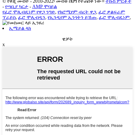
© የቅጂ መብት - 2010-2022፡ መብቱ በህግ የተጠበቀ ነው።
ትኩስ ምርቶች
-
የጣቢያ ካርታ
-
AMP ሞባይል
የፌሮ ሞሊብዴነም የዋጋ ንግድ
,
የክሮሚየም ብረት ዋጋ
,
ፌሮ ዎልፍራም
ፕራይስ
,
ፌሮ ሞሊብዲን
,
የኢንዲየም ኢንጎትን ይሽጡ
,
ፌሮ ሞሊብዴነም
,
ኢሜይል ላክ
ዌቻት
x