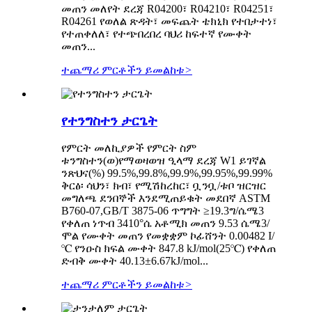
መጠን መለየት ደረጃ R04200፣ R04210፣ R04251፣
R04261 የወለል ጽዳት፣ መፍጨት ቴክኒክ የተበታተነ፣
የተጠቀለለ፣ የተጭበረበረ ባህሪ ከፍተኛ የሙቀት
መጠን...
ተጨማሪ ምርቶችን ይመልከቱ
>
የተንግስተን ታርጌት
የምርት መለኪያዎች የምርት ስም
ቱንግስተን(ወ)የማወዛወዝ ዒላማ ደረጃ W1 ይገኛል
ንጽህና(%) 99.5%,99.8%,99.9%,99.95%,99.99%
ቅርፅ፡ ሳህን፣ ክብ፣ የሚሽከረከር፣ ቧንቧ/ቱቦ ዝርዝር
መግለጫ ደንበኞች እንደሚጠይቁት መደበኛ ASTM
B760-07,GB/T 3875-06 ጥግግት ≥19.3ግ/ሴሜ3
የቀለጠ ነጥብ 3410°ሴ አቶሚክ መጠን 9.53 ሴሜ3/
ሞል የሙቀት መጠን የመቋቋም ኮፊሸንት 0.00482 I/
℃ የንዑስ ክፍል ሙቀት 847.8 kJ/mol(25℃) የቀለጠ
ድብቅ ሙቀት 40.13±6.67kJ/mol...
ተጨማሪ ምርቶችን ይመልከቱ
>