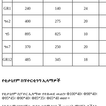
GR1
240
140
24
ግሩ2
400
275
20
ግ5
895
825
10
ግሩ7
370
250
20
GR12
485
345
18
የቲታኒየም ስፑተርቲንግ ኢላማዎች
የቲታኒየም ስፓተር ኢላማው የተለመደ መጠን፡ Φ100*40፣ Φ98*40፣
Φ95*45፣ Φ90*40፣ Φ85*35፣ Φ65*40 ወዘተ።