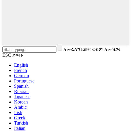
ለመፈለግ Enter ወይም ለመዝጋት
ESC ይጫኑ
English
French
German
Portuguese
Spanish
Russian
Japanese
Korean
Arabic
Irish
Greek
Turkish
Italian