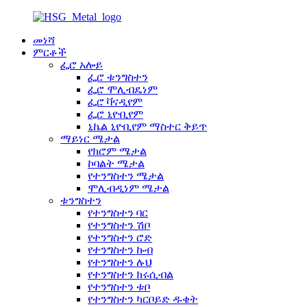
መነሻ
ምርቶች
ፌሮ አሎይ
ፌሮ ቱንግስተን
ፌሮ ሞሊብዴነም
ፌሮ ቫናዲየም
ፌሮ ኒዮቢየም
ኒኬል ኒዮቢየም ማስተር ቅይጥ
ማይነር ሜታል
የክሮም ሜታል
ኮባልት ሜታል
የተንግስተን ሜታል
ሞሊብዲነም ሜታል
ቱንግስተን
የተንግስተን ባር
የተንግስተን ሽቦ
የተንግስተን ሮድ
የተንግስተን ኩብ
የተንግስተን ሉህ
የተንግስተን ክሩሲብል
የተንግስተን ቱቦ
የተንግስተን ካርቦይድ ዱቄት