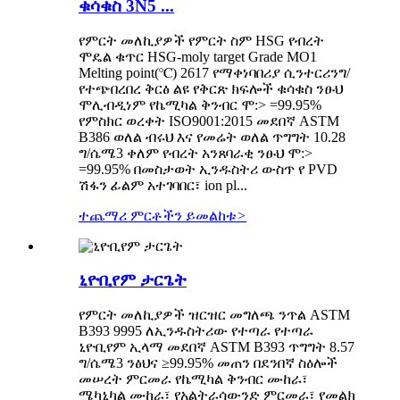
ቁሳቁስ 3N5 ...
የምርት መለኪያዎች የምርት ስም HSG የብረት
ሞዴል ቁጥር HSG-moly target Grade MO1
Melting point(℃) 2617 የማቀነባበሪያ ሲንተርሪንግ/
የተጭበረበረ ቅርፅ ልዩ የቅርጽ ክፍሎች ቁሳቁስ ንፁህ
ሞሊብዲነም የኬሚካል ቅንብር ሞ:> =99.95%
የምስክር ወረቀት ISO9001:2015 መደበኛ ASTM
B386 ወለል ብሩህ እና የመሬት ወለል ጥግግት 10.28
ግ/ሴሜ3 ቀለም የብረት አንጸባራቂ ንፁህ ሞ:>
=99.95% በመስታወት ኢንዱስትሪ ውስጥ የ PVD
ሽፋን ፊልም አተገባበር፣ ion pl...
ተጨማሪ ምርቶችን ይመልከቱ
>
ኒዮቢየም ታርጌት
የምርት መለኪያዎች ዝርዝር መግለጫ ንጥል ASTM
B393 9995 ለኢንዱስትሪው የተጣራ የተጣራ
ኒዮቢየም ኢላማ መደበኛ ASTM B393 ጥግግት 8.57
ግ/ሴሜ3 ንፅህና ≥99.95% መጠን በደንበኛ ስዕሎች
መሠረት ምርመራ የኬሚካል ቅንብር ሙከራ፣
ሜካኒካል ሙከራ፣ የአልትራሳውንድ ምርመራ፣ የመልክ