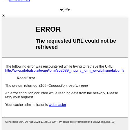
ዌቻት
x