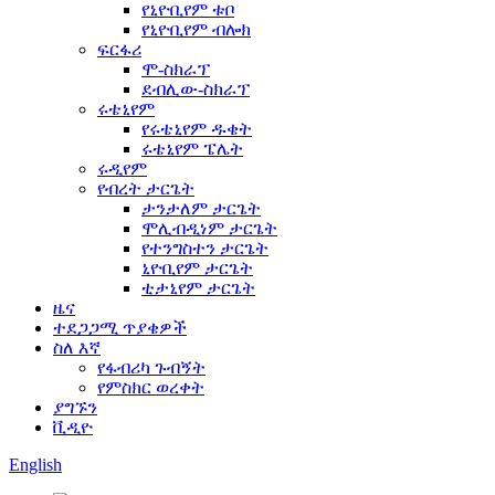
የኒዮቢየም ቱቦ
የኒዮቢየም ብሎክ
ፍርፋሪ
ሞ-ስክራፕ
ደብሊው-ስክራፕ
ሩቴኒየም
የሩቴኒየም ዱቄት
ሩቴኒየም ፔሌት
ሩዲየም
የብረት ታርጌት
ታንታለም ታርጌት
ሞሊብዲነም ታርጌት
የተንግስተን ታርጌት
ኒዮቢየም ታርጌት
ቲታኒየም ታርጌት
ዜና
ተደጋጋሚ ጥያቄዎች
ስለ እኛ
የፋብሪካ ጉብኝት
የምስክር ወረቀት
ያግኙን
ቪዲዮ
English