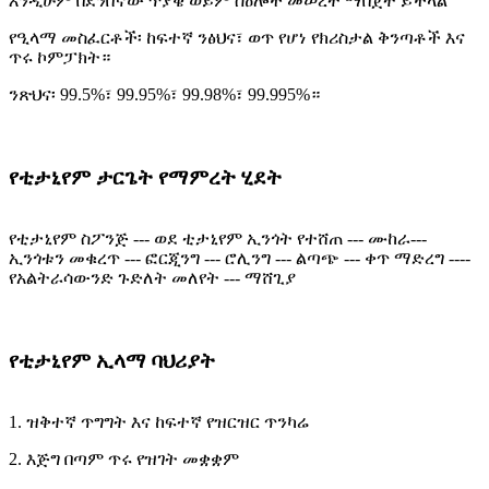
እንዲሁም በደንበኛው ጥያቄ ወይም ስዕሎች መሠረት ማበጀት ይችላል
የዒላማ መስፈርቶች፡ ከፍተኛ ንፅህና፣ ወጥ የሆነ የክሪስታል ቅንጣቶች እና
ጥሩ ኮምፓክት።
ንጽህና፡ 99.5%፣ 99.95%፣ 99.98%፣ 99.995%።
የቲታኒየም ታርጌት የማምረት ሂደት
የቲታኒየም ስፖንጅ --- ወደ ቲታኒየም ኢንጎት የተሸጠ --- ሙከራ---
ኢንጎቱን መቁረጥ --- ፎርጂንግ --- ሮሊንግ --- ልጣጭ --- ቀጥ ማድረግ ----
የአልትራሳውንድ ጉድለት መለየት --- ማሸጊያ
የቲታኒየም ኢላማ ባህሪያት
1. ዝቅተኛ ጥግግት እና ከፍተኛ የዝርዝር ጥንካሬ
2. እጅግ በጣም ጥሩ የዝገት መቋቋም