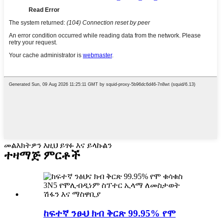
መልእክትዎን እዚህ ይፃፉ እና ይላኩልን
ተዛማጅ ምርቶች
ከፍተኛ ንፁህ ክብ ቅርጽ 99.95% የሞ