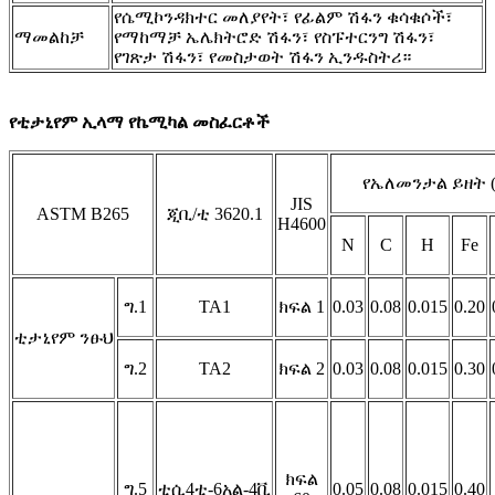
የሴሚኮንዳክተር መለያየት፣ የፊልም ሽፋን ቁሳቁሶች፣
ማመልከቻ
የማከማቻ ኤሌክትሮድ ሽፋን፣ የስፑተርንግ ሽፋን፣
የገጽታ ሽፋን፣ የመስታወት ሽፋን ኢንዱስትሪ።
የቲታኒየም ኢላማ የኬሚካል መስፈርቶች
የኤለመንታል ይዘት (
JIS
ASTM B265
ጂቢ/ቲ 3620.1
H4600
N
C
H
Fe
ግ.1
TA1
ክፍል 1
0.03
0.08
0.015
0.20
ቲታኒየም ንፁህ
ግ.2
TA2
ክፍል 2
0.03
0.08
0.015
0.30
ክፍል
ግ.5
ቲሲ4
ቲ-6አል-4ቪ
0.05
0.08
0.015
0.40