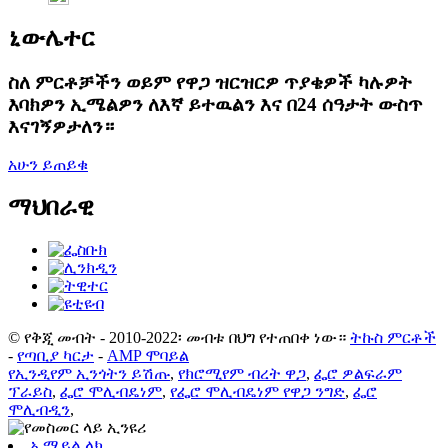
ኒውሌተር
ስለ ምርቶቻችን ወይም የዋጋ ዝርዝርዎ ጥያቄዎች ካሉዎት
እባክዎን ኢሜልዎን ለእኛ ይተዉልን እና በ24 ሰዓታት ውስጥ
እናገኝዎታለን።
አሁን ይጠይቁ
ማህበራዊ
© የቅጂ መብት - 2010-2022፡ መብቱ በህግ የተጠበቀ ነው።
ትኩስ ምርቶች
-
የጣቢያ ካርታ
-
AMP ሞባይል
የኢንዲየም ኢንጎትን ይሽጡ
,
የክሮሚየም ብረት ዋጋ
,
ፌሮ ዎልፍራም
ፕራይስ
,
ፌሮ ሞሊብዴነም
,
የፌሮ ሞሊብዴነም የዋጋ ንግድ
,
ፌሮ
ሞሊብዲን
,
ኢሜይል ላክ