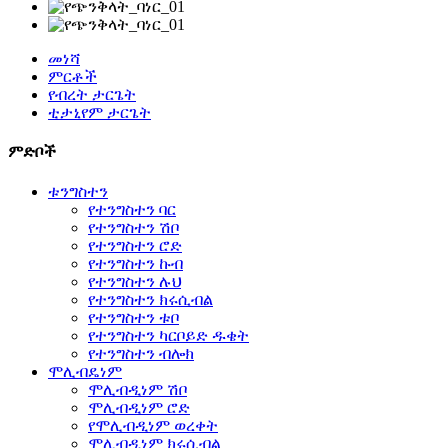
መነሻ
ምርቶች
የብረት ታርጌት
ቲታኒየም ታርጌት
ምድቦች
ቱንግስተን
የተንግስተን ባር
የተንግስተን ሽቦ
የተንግስተን ሮድ
የተንግስተን ኩብ
የተንግስተን ሉህ
የተንግስተን ክሩሲብል
የተንግስተን ቱቦ
የተንግስተን ካርቦይድ ዱቄት
የተንግስተን ብሎክ
ሞሊብዴነም
ሞሊብዲነም ሽቦ
ሞሊብዲነም ሮድ
የሞሊብዲነም ወረቀት
ሞሊብዲነም ክሩሲብል