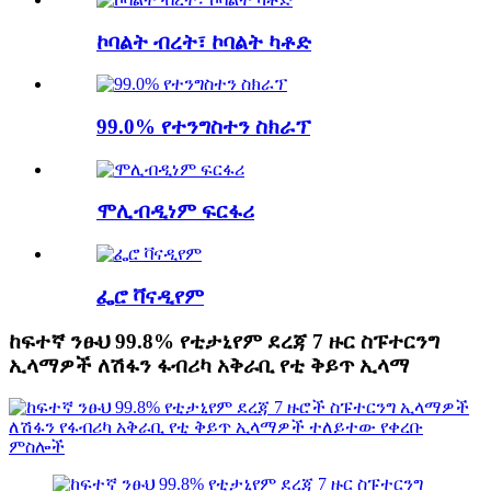
ኮባልት ብረት፣ ኮባልት ካቶድ
99.0% የተንግስተን ስክራፕ
ሞሊብዲነም ፍርፋሪ
ፌሮ ቫናዲየም
ከፍተኛ ንፁህ 99.8% የቲታኒየም ደረጃ 7 ዙር ስፑተርንግ
ኢላማዎች ለሽፋን ፋብሪካ አቅራቢ የቲ ቅይጥ ኢላማ