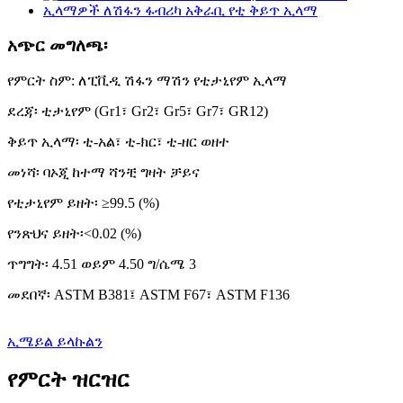
አጭር መግለጫ፡
የምርት ስም: ለፒቪዲ ሽፋን ማሽን የቲታኒየም ኢላማ
ደረጃ፡ ቲታኒየም (Gr1፣ Gr2፣ Gr5፣ Gr7፣ GR12)
ቅይጥ ኢላማ፡ ቲ-አል፣ ቲ-ክር፣ ቲ-ዘር ወዘተ
መነሻ፡ ባኦጂ ከተማ ሻንቺ ግዛት ቻይና
የቲታኒየም ይዘት፡ ≥99.5 (%)
የንጽህና ይዘት፡<0.02 (%)
ጥግግት፡ 4.51 ወይም 4.50 ግ/ሴሜ 3
መደበኛ፡ ASTM B381፤ ASTM F67፣ ASTM F136
ኢሜይል ይላኩልን
የምርት ዝርዝር