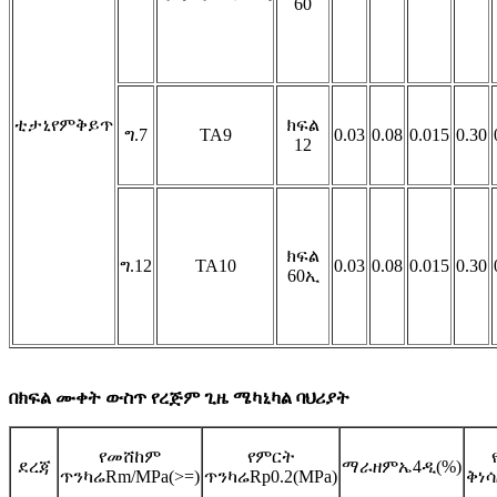
60
ቲታኒየም
ቅይጥ
ክፍል
ግ.7
TA9
0.03
0.08
0.015
0.30
12
ክፍል
ግ.12
TA10
0.03
0.08
0.015
0.30
60ኢ
በክፍል ሙቀት ውስጥ የረጅም ጊዜ ሜካኒካል ባህሪያት
የመሸከም
የምርት
ደረጃ
ማራዘም
ኤ4ዲ(%)
ጥንካሬ
Rm/MPa(>=)
ጥንካሬ
Rp0.2(MPa)
ቅነሳ