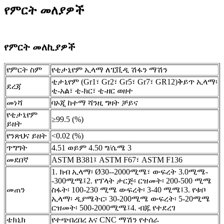
የምርት መለያዎች
የምርት መለኪያዎች
የምርት ስም
የቲታኒየም ኢላማ ለፒቪዲ ሽፋን ማሽን
ቲታኒየም (Gr1፣ Gr2፣ Gr5፣ Gr7፣ GR12)
ቅይጥ ኢላማ፡
ደረጃ
ቲ-አል፣ ቲ-ክር፣ ቲ-ዘር ወዘተ
መነሻ
ባኦጂ ከተማ ሻንዚ ግዛት ቻይና
የቲታኒየም
≥99.5 (%)
ይዘት
የንጽህና ይዘት
<0.02 (%)
ጥግግት
4.51 ወይም 4.50 ግ/ሴሜ 3
መደበኛ
ASTM B381፤ ASTM F67፣ ASTM F136
1. ክብ ኢላማ፡ Ø30--2000ሚሜ፣ ውፍረት 3.0ሚሜ-
-300ሚሜ፤
2. የፕላት ታርጅ፡ ርዝመት፡ 200-500 ሚሜ
መጠን
ስፋት፡ 100-230 ሚሜ ውፍረት፡ 3-40 ሚሜ፤
3. የቱቦ
ኢላማ፡ ዲያሜትር፡ 30-200ሚሜ ውፍረት፡ 5-20ሚሜ
ርዝመት፡ 500-2000ሚሜ፤
4. ብጁ የተደረገ
ቴክኒክ
የተጭበረበረ እና CNC ማሽን የተሰራ