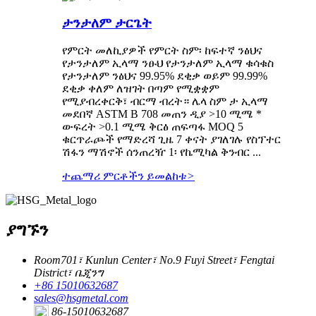
ታንታለም ታርጌት
የምርት መለኪያዎች የምርት ስም፡ ከፍተኛ ንፅህና
የታንታለም ኢላማ ንፁህ የታንታለም ኢላማ ቁሳቁስ
የታንታለም ንፅህና 99.95% ደቂቃ ወይም 99.99%
ደቂቃ ቀለም ለዝገት በጣም የሚቋቋም
የሚያብረቀርቅ፣ ብርማ ብረት። ሌላ ስም ታ ኢላማ
መደበኛ ASTM B 708 መጠን ዲያ >10 ሚሜ *
ውፍረት >0.1 ሚሜ ቅርፅ ጠፍጣፋ MOQ 5
ቁርጥራጮች የማድረሻ ጊዜ 7 ቀናት ያገለገሉ የስፕተር
ሽፋን ማሽኖች ሰንጠረዥ 1፡ የኬሚካል ቅንብር ...
ተጨማሪ ምርቶችን ይመልከቱ
>
ያግኙን
Room701፣ Kunlun Center፣ No.9 Fuyi Street፣ Fengtai
District፣ ቤጂንግ
+86 15010632687
sales@hsgmetal.com
86-15010632687