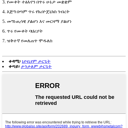
3. የሙቀት ተፅእኖን በጥሩ ሁኔታ መቋቋም
4. እጅግ በጣም ጥሩ የክሪዮጀኒክስ ንብረት
5. መግነጢሳዊ ያልሆነ እና መርዛማ ያልሆነ
6. ጥሩ የሙቀት ባህሪያት
7. ዝቅተኛ የመለጠጥ ሞዱለስ
ቀዳሚ፡
ኒዮቢየም ታርጌት
ቀጣይ፡
ታንታለም ታርጌት