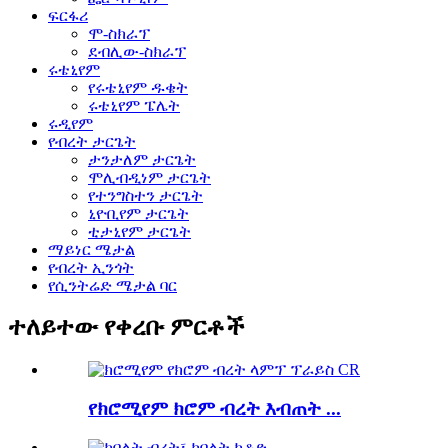
ፍርፋሪ
ሞ-ስክራፕ
ደብሊው-ስክራፕ
ሩቴኒየም
የሩቴኒየም ዱቄት
ሩቴኒየም ፔሌት
ሩዲየም
የብረት ታርጌት
ታንታለም ታርጌት
ሞሊብዲነም ታርጌት
የተንግስተን ታርጌት
ኒዮቢየም ታርጌት
ቲታኒየም ታርጌት
ማይነር ሜታል
የብረት ኢንጎት
የሲንትሬድ ሜታል ባር
ተለይተው የቀረቡ ምርቶች
የክሮሚየም ክሮም ብረት እብጠት ...